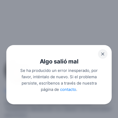
Algo salió mal
Oslido
Se ha producido un error inesperado, por
2
favor, inténtalo de nuevo. Si el problema
persiste, escríbenos a través de nuestra
página de
contacto
.
Hombre soltero
, 36,
Alemania
,
Hesse
,
Biblis
.
Soy español
y resido en Alemania. Viviendo el sueño Aleman.
Una mujer
para toda la vida. Que le guste hablar y escuchar.
Transparente, delicada pero con carácter. Con mucha ilusión
para el amor.