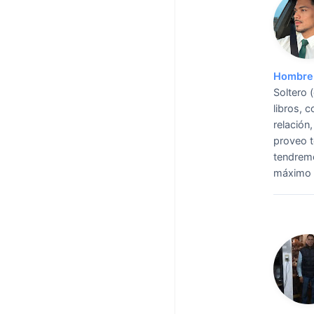
Hombre 
Soltero 
libros, c
relación
proveo t
tendremo
máximo 