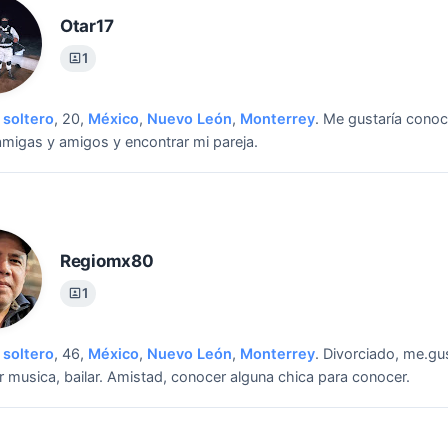
Otar17
1
soltero
, 20,
México
,
Nuevo León
,
Monterrey
.
Me gustaría conoc
migas y amigos y encontrar mi pareja.
Regiomx80
1
soltero
, 46,
México
,
Nuevo León
,
Monterrey
.
Divorciado, me.gus
 musica, bailar.
Amistad, conocer alguna chica para conocer.