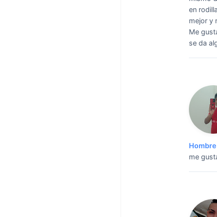
en rodil
mejor y 
Me gusta
se da al
Hombre 
me gusta