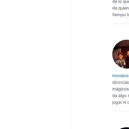
de lo qu
de quien
tiempo l
Hombre 
divorcia
mágicos,
da algo 
jugar ni