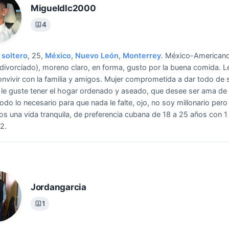
Migueldlc2000
4
soltero
, 25,
México
,
Nuevo León
,
Monterrey
.
México-Americano
(divorciado), moreno claro, en forma, gusto por la buena comida. L
onvivir con la familia y amigos.
Mujer comprometida a dar todo de sí
, le guste tener el hogar ordenado y aseado, que desee ser ama de
odo lo necesario para que nada le falte, ojo, no soy millonario pero 
s una vida tranquila, de preferencia cubana de 18 a 25 años con 1 
2.
Jordangarcia
1