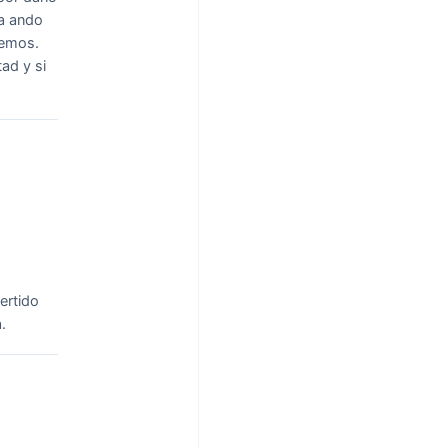
ya ando
remos.
ad y si
ertido
.