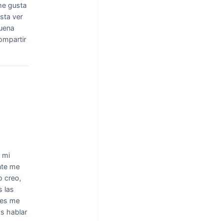
e gusta
sta ver
uena
ompartir
 mi
nte me
o creo,
s las
ces me
os hablar