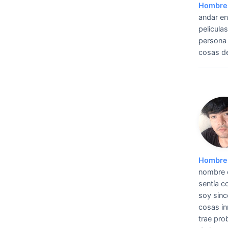
Hombre 
andar en
pelicula
persona 
cosas de
Hombre 
nombre e
sentía c
soy sinc
cosas in
trae pro