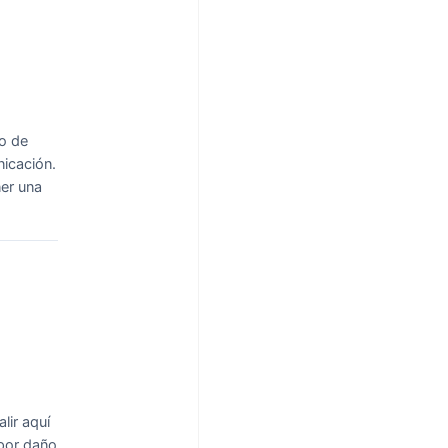
o de
icación.
ner una
lir aquí
 por daño