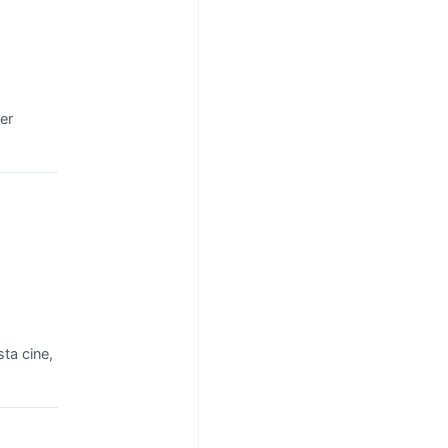
er
ta cine,