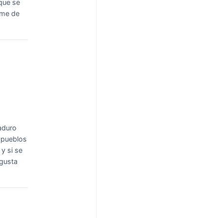
que se
 me de
aduro
o pueblos
y si se
 gusta