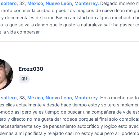
soltero
, 32,
México
,
Nuevo León
,
Monterrey
.
Delgado moreno m
 moto conoser la cuidad o pueblitos magicos de nuevo leon me gu
s y documentales de terror.
Busco amistad con alguna muchacha b
o lo que se valla dando que le guste la naturaleza salir ha pasear c
 la vida combersar.
Erozz030
1
soltero
, 38,
México
,
Nuevo León
,
Monterrey
.
Hola mucho gusto
s elias actualmente y desde hace tiempo estoy soltero simpleme
omodo asi pero ya es tiempo de buscar una compañera de vida es
ero y directo no me gusta dar rodeos porque al final solo complica
necesariamente soy de pensamiento autocrítico y logico esto ave
blemas a mi pacifista y relajado casi no estoy aquí pero alli podem