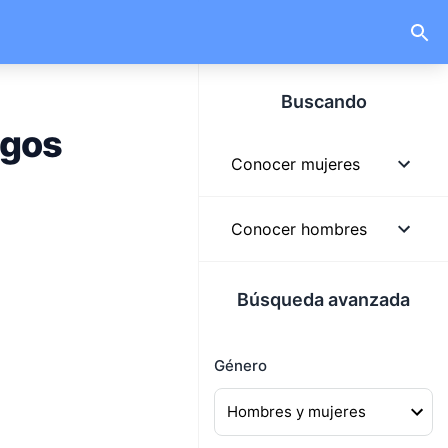
Buscando
igos
Conocer mujeres
Mujeres
Conocer hombres
Mujeres solteras
Hombres
Búsqueda avanzada
Mujeres lindas
Hombres solteros
Mujeres buscando
Género
Hombres guapos
hombres
Hombres buscando
Mujeres buscando pareja