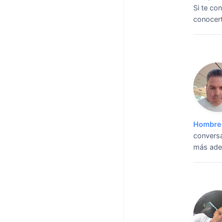
Si te co
conocert
Hombre 
conversa
más adel