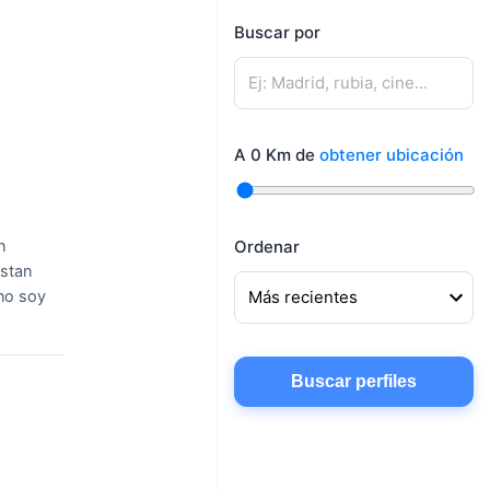
mujeres
Buscar por
Mujeres buscando
Hombres buscando
amigos
pareja
Mujeres buscando
Hombres buscando
conocer gente
A
0
Km de
obtener ubicación
amigos
Mujeres buscando
chatear
n
Ordenar
ustan
 no soy
Buscar perfiles