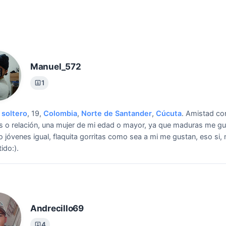
Manuel_572
1
soltero
, 19,
Colombia
,
Norte de Santander
,
Cúcuta
.
Amistad co
 o relación, una mujer de mi edad o mayor, ya que maduras me g
 jóvenes igual, flaquita gorritas como sea a mi me gustan, eso si,
ido:).
Andrecillo69
4