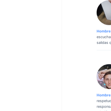
Hombre 
escuchar
salidas 
Hombre 
respetuo
responsa