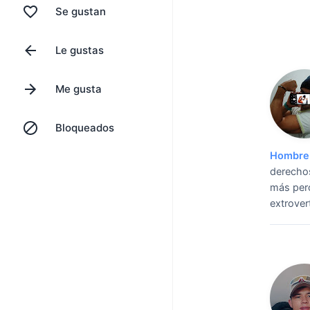
Se gustan
Le gustas
Me gusta
Bloqueados
Hombre 
derechos
más pero
extrovert