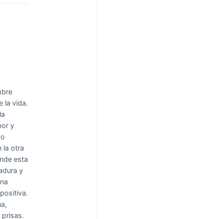
mbre
 la vida.
la
bor y
 o
 la otra
ande esta
adura y
ena
positiva.
na,
 prisas.