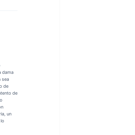
e
la dama
a sea
do de
ntento de
to
on
ia, un
lo