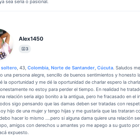
 ya sea seria o pasional.
Alex1450
3
soltero
, 43,
Colombia
,
Norte de Santander
,
Cúcuta
.
Saludos m
o una persona alegre, sencillo de buenos sentimientos y honesto 
é la oportunidad y me dé la oportunidad de charlar espero la charl
nestamente no estoy para perder el tiempo.
En realidad he trata
na relación seria algo bonito a la antigua, pero he fracasado en el i
odos sigo pensando que las damas deben ser tratadas con respe
oy hijo de una mujer y tengo hijas y me gustaría que las trataran c
debo hacer lo mismo ....pero si alguna dama quiere una relación ser
mpo, amigos con derechos u amantes yo me apego a su gusto por 
 acá expuesto.