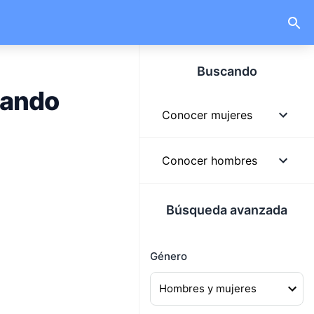
Buscando
cando
Conocer mujeres
Mujeres
Conocer hombres
Mujeres solteras
Hombres
Búsqueda avanzada
Mujeres lindas
Hombres solteros
Mujeres buscando
Género
Hombres guapos
hombres
Hombres buscando
Mujeres buscando pareja