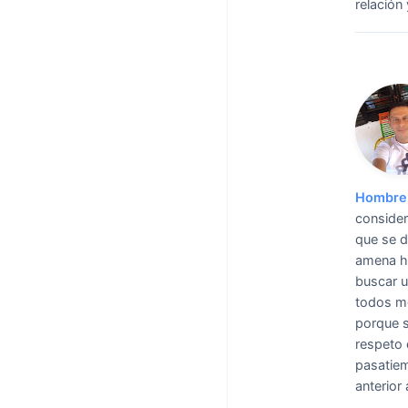
relación
Hombre 
consider
que se d
amena ho
buscar u
todos m
porque s
respeto 
pasatie
anterior