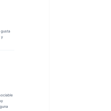
 gusta
 y
sociable
uy
lguna