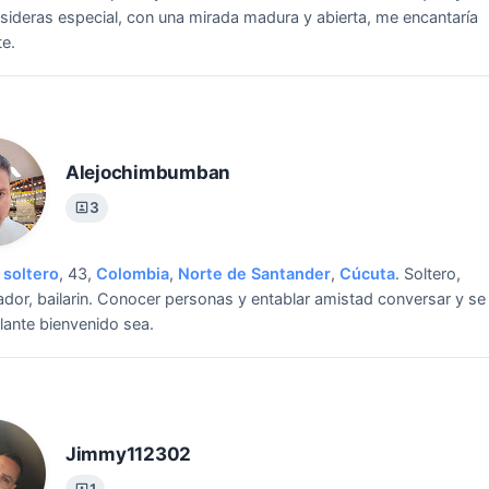
nsideras especial, con una mirada madura y abierta, me encantaría
e.
Alejochimbumban
3
soltero
, 43,
Colombia
,
Norte de Santander
,
Cúcuta
.
Soltero,
dor, bailarin.
Conocer personas y entablar amistad conversar y se
ante bienvenido sea.
Jimmy112302
1