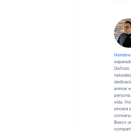
Hombre 
separado
Disfruto
naturale
dedicaci
animar e
persona.
vida.
Hol
sincera 
conversa
Busco un
comparti