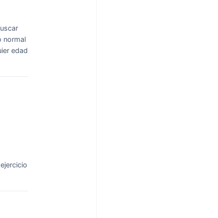
buscar
o normal
uier edad
ejercicio