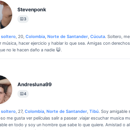
Stevenponk
3
soltero
, 20,
Colombia
,
Norte de Santander
,
Cúcuta
.
Soltero, me
 música, hacer ejercicio y hablar lo que sea.
Amigas con derechos
que no le hacen daño a nadie 😺.
Andresluna99
4
soltero
, 27,
Colombia
,
Norte de Santander
,
Tibú
.
Soy amigable 
so me gusta ver películas salir a pasear .viajar escuchar musica m
ble en todo y soy un hombre que sabe lo que quiere.
Amistad o a