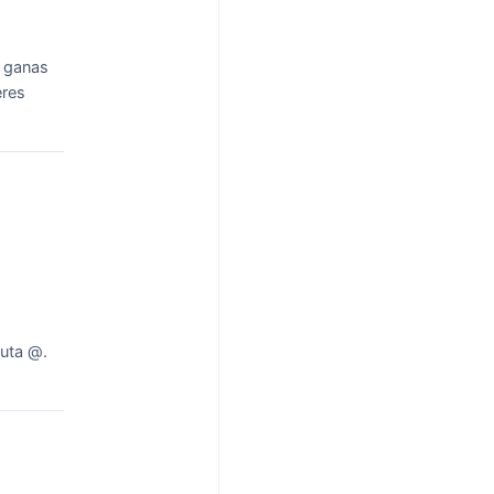
n ganas
eres
uta @.