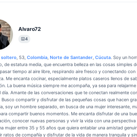
Alvaro72
4
soltero
, 53,
Colombia
,
Norte de Santander
,
Cúcuta
.
Soy un ho
, de estatura media, que encuentra belleza en las cosas simples de
 pasar tiempo al aire libre, respirando aire fresco y conectando con 
za. Me encanta cocinar, especialmente platos caseros llenos de sa
ón. La buena música siempre me acompaña, ya sea para relajarme
l día. Amante de las conversaciones que te conectan realmente con
 Busco compartir y disfrutar de las pequeñas cosas que hacen gr
a, soy un hombre separado, en busca de una mujer interesante, m
para compartir buenos momentos. Me encanta disfrutar de una bu
ción, conocer nuevas personas y vivir la vida con una perspectiva 
a mujer entre 35 y 55 años que quiera entablar una amistad genui
r ratos de compañía y disfrutar de la vida de manera tranquila y sin