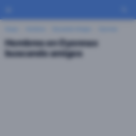
Guayu
Hombres
Buscando Amigos
Oyonnax
Hombres en Oyonnax
buscando amigos