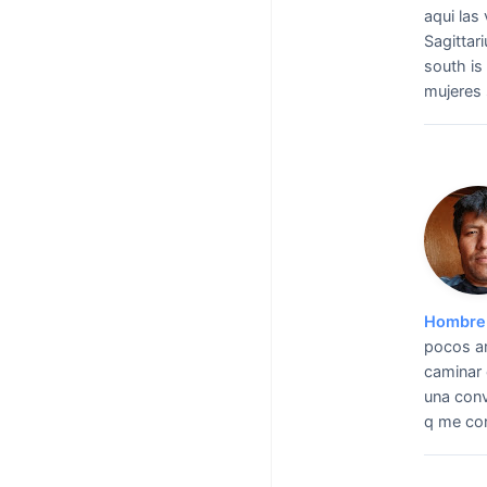
aqui las 
Sagittari
south is 
mujeres 
Hombre 
pocos am
caminar 
una conv
q me con