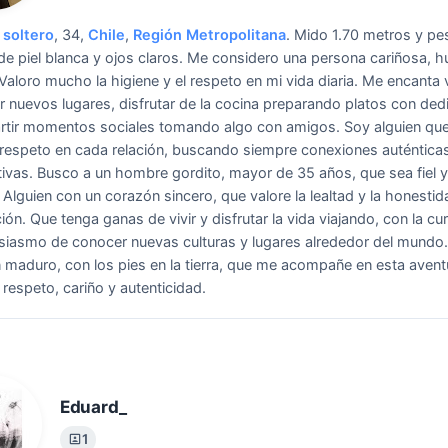
soltero
, 34,
Chile
,
Región Metropolitana
.
Mido 1.70 metros y pe
de piel blanca y ojos claros. Me considero una persona cariñosa, h
 Valoro mucho la higiene y el respeto en mi vida diaria. Me encanta v
r nuevos lugares, disfrutar de la cocina preparando platos con ded
tir momentos sociales tomando algo con amigos. Soy alguien que
 respeto en cada relación, buscando siempre conexiones auténtica
tivas.
Busco a un hombre gordito, mayor de 35 años, que sea fiel y
 Alguien con un corazón sincero, que valore la lealtad y la honestid
ción. Que tenga ganas de vivir y disfrutar la vida viajando, con la cu
usiasmo de conocer nuevas culturas y lugares alrededor del mundo.
n maduro, con los pies en la tierra, que me acompañe en esta avent
 respeto, cariño y autenticidad.
Eduard_
1