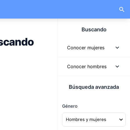
Buscando
uscando
Conocer mujeres
Mujeres
Conocer hombres
Mujeres solteras
Hombres
Búsqueda avanzada
Mujeres lindas
Hombres solteros
Mujeres buscando
Género
Hombres guapos
hombres
Hombres buscando
Mujeres buscando pareja