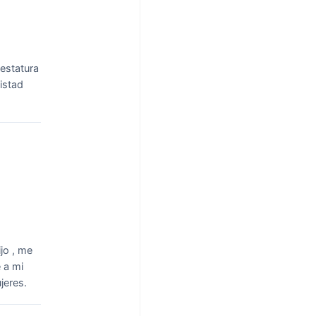
 estatura
istad
jo , me
 a mi
jeres.