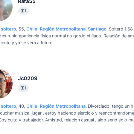
Rafa55
1
soltero
, 55,
Chile
,
Región Metropolitana
,
Santiago
.
Soltero 1.68
des rubio apariencia física normal no gordo ni flaco.
Relación de am
ente y ya se verá a futuro.
Jc0209
1
soltero
, 40,
Chile
,
Región Metropolitana
.
Divorciado, tengo un hi
cuchar musica, jugar , estoy haciendo ejercicio y reencontrandome
oy culto y trabajador.
Amistad, relacion casual , algo serio solo mu