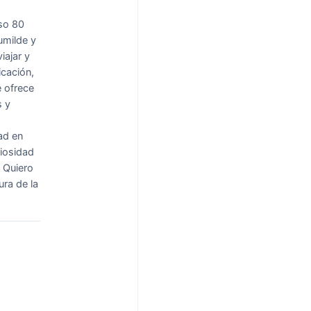
so 80
umilde y
iajar y
icación,
 ofrece
s y
ad en
riosidad
 Quiero
ura de la