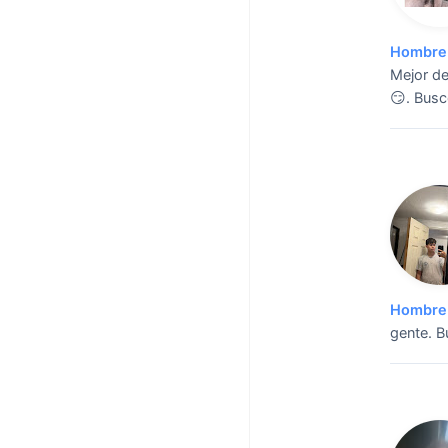
Hombre 
Mejor d
😏.
Busco
Hombre 
gente.
B