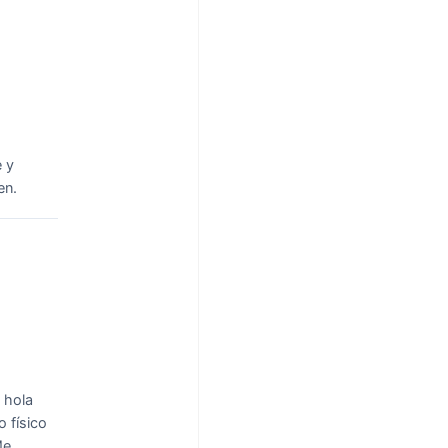
 y
en.
 hola
 físico
Me