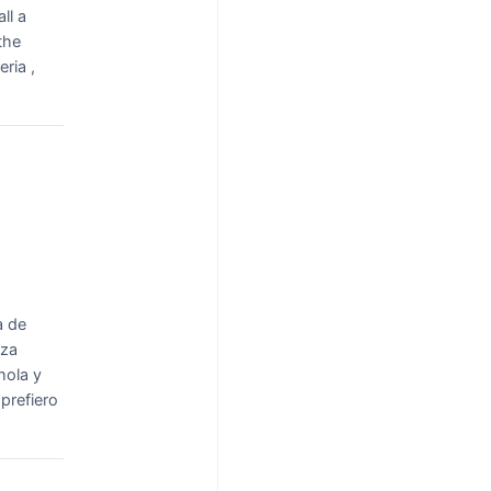
ll a
 the
eria ,
a de
eza
hola y
prefiero