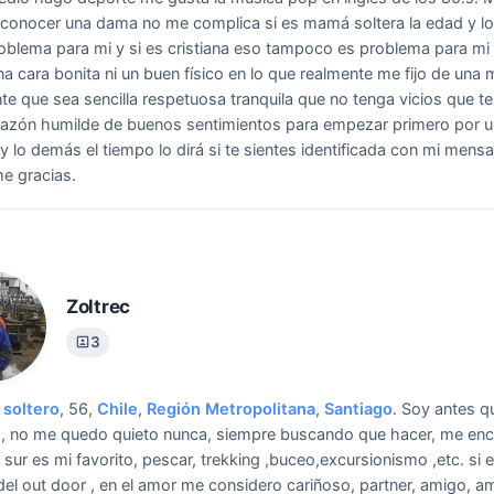
 conocer una dama no me complica si es mamá soltera la edad y lo 
oblema para mi y si es cristiana eso tampoco es problema para mi
a cara bonita ni un buen físico en lo que realmente me fijo de una 
nte que sea sencilla respetuosa tranquila que no tenga vicios que t
razón humilde de buenos sentimientos para empezar primero por 
y lo demás el tiempo lo dirá si te sientes identificada con mi mensa
e gracias.
Zoltrec
3
soltero
, 56,
Chile
,
Región Metropolitana
,
Santiago
.
Soy antes q
o, no me quedo quieto nunca, siempre buscando que hacer, me en
el sur es mi favorito, pescar, trekking ,buceo,excursionismo ,etc. si 
el out door , en el amor me considero cariñoso, partner, amigo, am