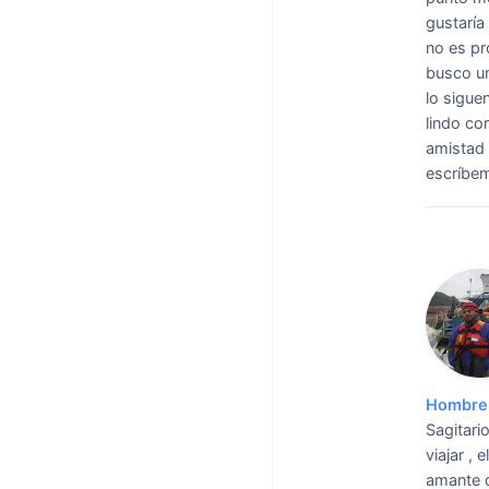
gustaría
no es pr
busco un
lo sigue
lindo co
amistad 
escríbem
Hombre 
Sagitari
viajar , 
amante d