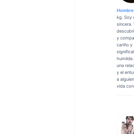
Hombre 
kg. Soy 
sincera.
descubri
y compar
cariño y
significa
humilde.
una rela
y el ent
a alguie
vida con