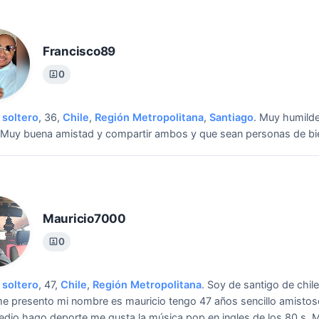
Francisco89
0
soltero
, 36,
Chile
,
Región Metropolitana
,
Santiago
.
Muy humilde
Muy buena amistad y compartir ambos y que sean personas de bi
Mauricio7000
0
soltero
, 47,
Chile
,
Región Metropolitana
.
Soy de santigo de chile
me presento mi nombre es mauricio tengo 47 años sencillo amistoso
dio hago deporte me gusta la música pop en ingles de los 80.s.