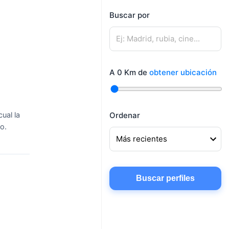
mujeres
Buscar por
Mujeres buscando
Hombres buscando
amigos
pareja
Mujeres buscando
Hombres buscando
conocer gente
A
0
Km de
obtener ubicación
amigos
Mujeres buscando
chatear
ual la
Ordenar
o.
Buscar perfiles