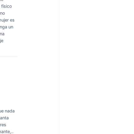
físico
 no
mujer es
enga un
una
je
ue nada
canta
eres
ante,..