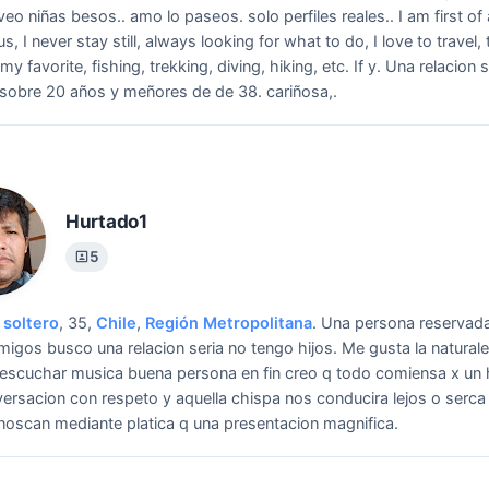
veo niñas besos.. amo lo paseos. solo perfiles reales.. I am first of a
us, I never stay still, always looking for what to do, I love to travel,
my favorite, fishing, trekking, diving, hiking, etc. If y.
Una relacion s
sobre 20 años y meñores de de 38. cariñosa,.
Hurtado1
5
soltero
, 35,
Chile
,
Región Metropolitana
.
Una persona reservad
igos busco una relacion seria no tengo hijos.
Me gusta la natural
escuchar musica buena persona en fin creo q todo comiensa x un 
ersacion con respeto y aquella chispa nos conducira lejos o serca 
oscan mediante platica q una presentacion magnifica.