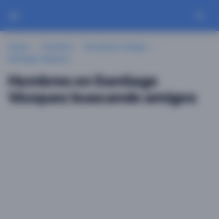
Guayu
Hombres
Buscando Amigos
Santiago Vázquez
Hombres en Santiago
Vázquez buscando amigos