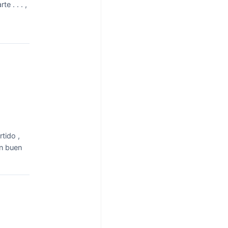
e . . . ,
rtido ,
on buen