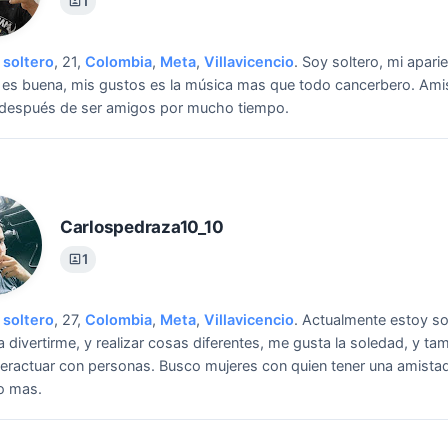
1
soltero
, 21,
Colombia
,
Meta
,
Villavicencio
.
Soy soltero, mi apari
o es buena, mis gustos es la música mas que todo cancerbero.
Ami
 después de ser amigos por mucho tiempo.
Carlospedraza10_10
1
soltero
, 27,
Colombia
,
Meta
,
Villavicencio
.
Actualmente estoy so
 divertirme, y realizar cosas diferentes, me gusta la soledad, y t
teractuar con personas.
Busco mujeres con quien tener una amistad
o mas.