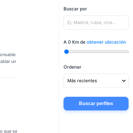
mujeres
Buscar por
Mujeres buscando
Hombres buscando
amigos
pareja
Mujeres buscando
Hombres buscando
conocer gente
A
0
Km de
obtener ubicación
amigos
Mujeres buscando
onsable
chatear
ablar un
Ordenar
Buscar perfiles
lo que se