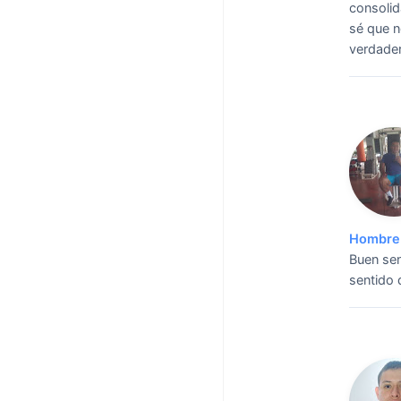
consolida
sé que n
verdader
Hombre 
Buen sen
sentido 