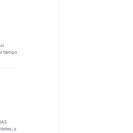
un
r tiempo
DAS
tades, y