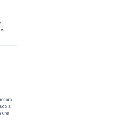
e
os.
incero
sco a
a una