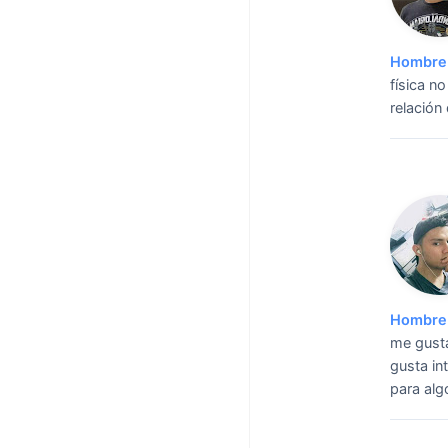
Hombre 
física n
relación
Hombre 
me gusta
gusta in
para alg