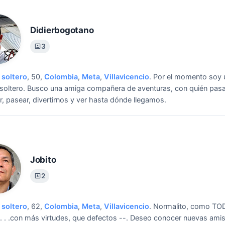
Didierbogotano
3
soltero
, 50,
Colombia
,
Meta
,
Villavicencio
.
Por el momento soy 
oltero.
Busco una amiga compañera de aventuras, con quién pasa
lir, pasear, divertirnos y ver hasta dónde llegamos.
Jobito
2
soltero
, 62,
Colombia
,
Meta
,
Villavicencio
.
Normalito, como TO
. . .con más virtudes, que defectos --.
Deseo conocer nuevas amis