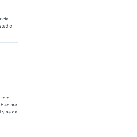
encia
stad o
ltero,
ambien me
 y se da