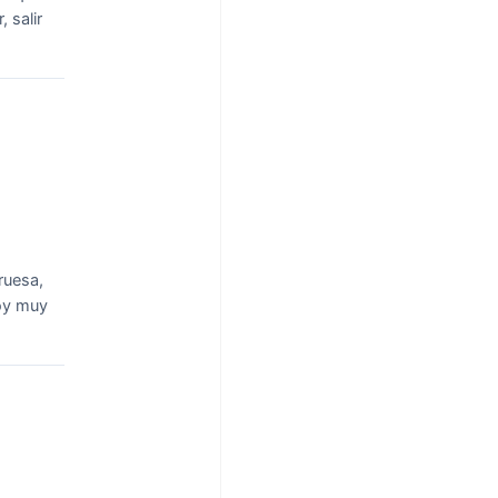
 salir
ruesa,
Soy muy