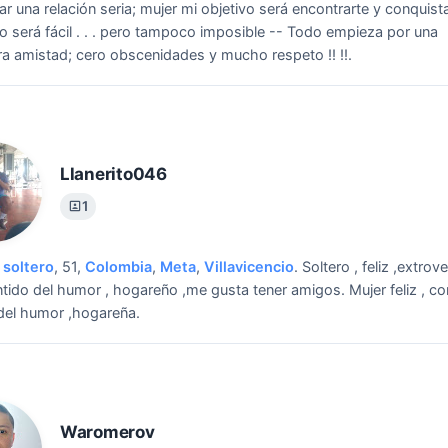
r una relación seria; mujer mi objetivo será encontrarte y conquistart
o será fácil . . . pero tampoco imposible -- Todo empieza por una
a amistad; cero obscenidades y mucho respeto !! !!.
Llanerito046
1
soltero
, 51,
Colombia
,
Meta
,
Villavicencio
.
Soltero , feliz ,extrove
tido del humor , hogareño ,me gusta tener amigos.
Mujer feliz , c
del humor ,hogareña.
Waromerov