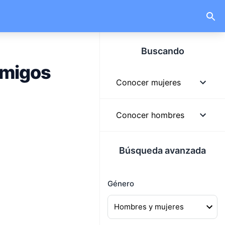
Buscando
amigos
Conocer mujeres
Mujeres
Conocer hombres
Mujeres solteras
Hombres
Búsqueda avanzada
Mujeres lindas
Hombres solteros
Mujeres buscando
Género
Hombres guapos
hombres
Hombres buscando
Mujeres buscando pareja