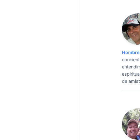
Hombre 
concient
entendim
espiritu
de amist