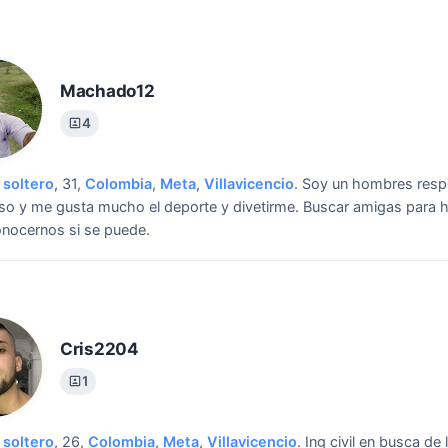
Machado12
4
soltero
, 31,
Colombia
,
Meta
,
Villavicencio
.
Soy un hombres resp
o y me gusta mucho el deporte y divetirme.
Buscar amigas para h
onocernos si se puede.
Cris2204
1
soltero
, 26,
Colombia
,
Meta
,
Villavicencio
.
Ing civil en busca de 