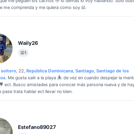
que me peguen los cachos 👋 lo demás lo voy hablando.
Solo bus
ue me comprenda y me quiera como soy ☑️.
Waily26
1
soltero
, 22,
República Dominicana
,
Santiago
,
Santiago de los
ros
.
Me gusta salir a la playa 🏝️ de vez en cuando despejar la ment
🎥 ect.
Busco amistades para conocer más persona nueva y de ha
 pase trata hablar ect llevar no bien.
Estefano89027