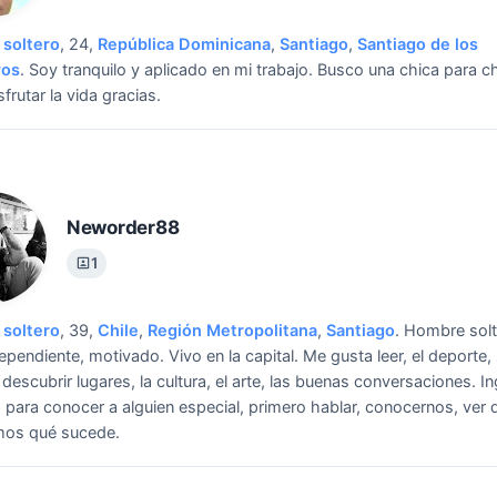
soltero
, 24,
República Dominicana
,
Santiago
,
Santiago de los
ros
.
Soy tranquilo y aplicado en mi trabajo.
Busco una chica para ch
isfrutar la vida gracias.
Neworder88
1
soltero
, 39,
Chile
,
Región Metropolitana
,
Santiago
.
Hombre solte
ependiente, motivado. Vivo en la capital. Me gusta leer, el deporte, s
 descubrir lugares, la cultura, el arte, las buenas conversaciones.
In
 para conocer a alguien especial, primero hablar, conocernos, ver 
mos qué sucede.