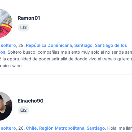
Ramon01
3
soltero
, 29,
República Dominicana
,
Santiago
,
Santiago de los
ros
.
Soltero busco, compañías me siento muy solo al no ser de san
ó la oportunidad de poder salir allá de donde vivo al trabajo quiero 
 quien sabe.
Elnacho90
2
soltero
, 26,
Chile
,
Región Metropolitana
,
Santiago
.
Hola, me ll