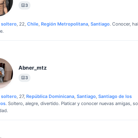
3
soltero
, 22,
Chile
,
Región Metropolitana
,
Santiago
.
Conocer, hab
e.
Abner_mtz
3
soltero
, 27,
República Dominicana
,
Santiago
,
Santiago de los
ros
.
Soltero, alegre, divertido.
Platicar y conocer nuevas amigas, s
udad.