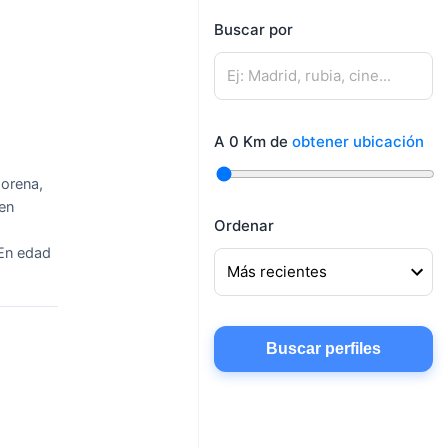
mujeres
Buscar por
Mujeres buscando
Hombres buscando
amigos
pareja
Mujeres buscando
Hombres buscando
conocer gente
A
0
Km de
obtener ubicación
amigos
Mujeres buscando
morena,
chatear
 en
Ordenar
 En edad
Buscar perfiles