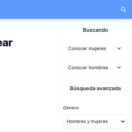
Buscando
ear
Conocer mujeres
Mujeres
Conocer hombres
Mujeres solteras
Hombres
Búsqueda avanzada
Mujeres lindas
Hombres solteros
Mujeres buscando
Género
Hombres guapos
hombres
Hombres buscando
Mujeres buscando pareja