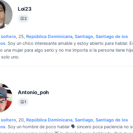
Loi23
2
soltero
, 25,
República Dominicana
,
Santiago
,
Santiago de los
ros
.
Soy un chico interesante amable y estoy abierto para hablar.
E
 una mujer para algo serio y no me importa si la persona tiene hij
 solo uno.
Antonio_poh
1
soltero
, 20,
República Dominicana
,
Santiago
,
Santiago de los
ros
.
Soy un hombre de poco hablar 🗣 sincero poca paciencia no 