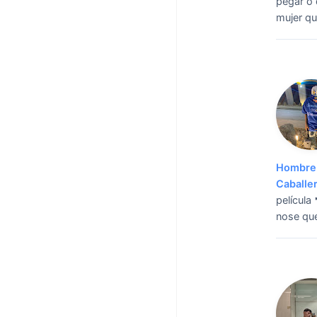
pegar o 
mujer q
Hombre 
Caballe
película 
nose que