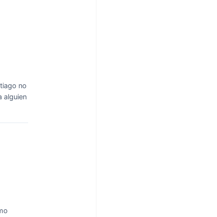
tiago no
a alguien
amo