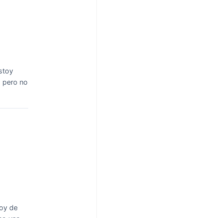
stoy
o pero no
soy de