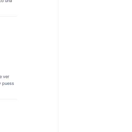
co una
e ver
y puess