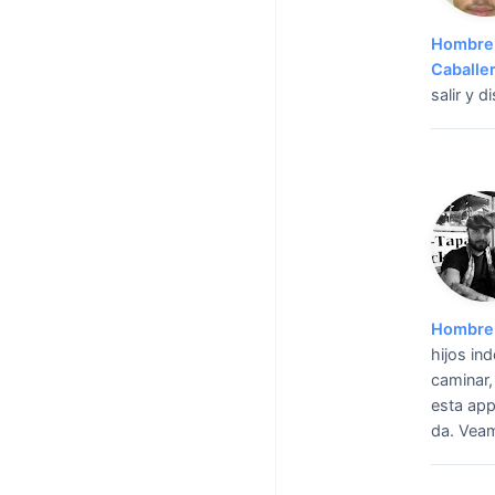
Hombre 
Caballe
salir y d
Hombre 
hijos ind
caminar,
esta app
da. Vea