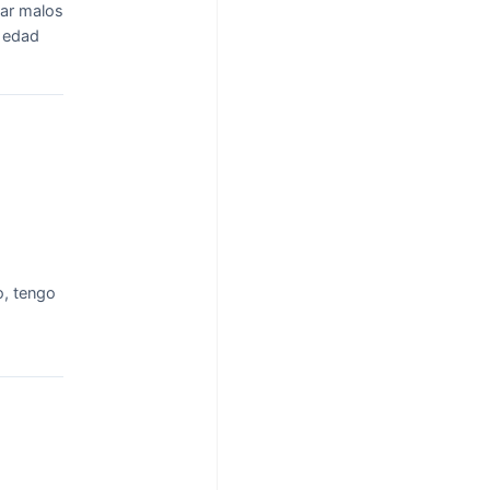
tar malos
r edad
o, tengo