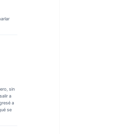
arlar
ro, sin
alir a
gresé a
qué se