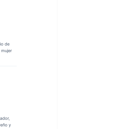
ño de
 mujer
ador,
reño y