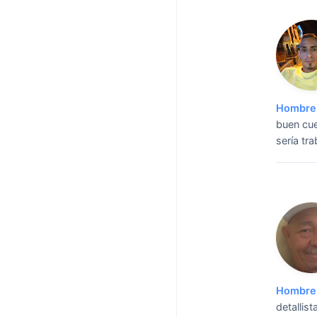
Hombre 
buen cue
sería tr
Hombre 
detallis