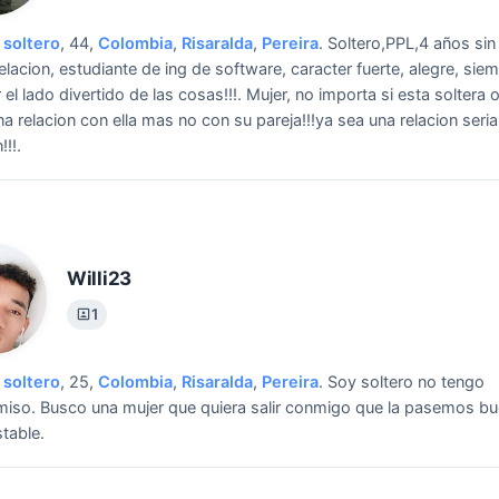
soltero
, 44,
Colombia
,
Risaralda
,
Pereira
.
Soltero,PPL,4 años sin
relacion, estudiante de ing de software, caracter fuerte, alegre, sie
el lado divertido de las cosas!!!.
Mujer, no importa si esta soltera o
a relacion con ella mas no con su pareja!!!ya sea una relacion seria
!!!.
Willi23
1
soltero
, 25,
Colombia
,
Risaralda
,
Pereira
.
Soy soltero no tengo
iso.
Busco una mujer que quiera salir conmigo que la pasemos b
stable.