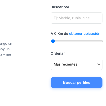
mujeres
Buscar por
Mujeres buscando
Hombres buscando
amigos
pareja
Mujeres buscando
Hombres buscando
conocer gente
A
0
Km de
obtener ubicación
amigos
Mujeres buscando
tengo un
chatear
soy un
Ordenar
ra y me
Buscar perfiles