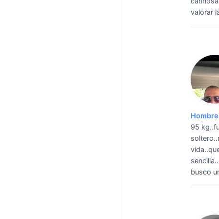
cariñosa
valorar 
Hombre 
95 kg..f
soltero.
vida..qu
sencilla
busco un