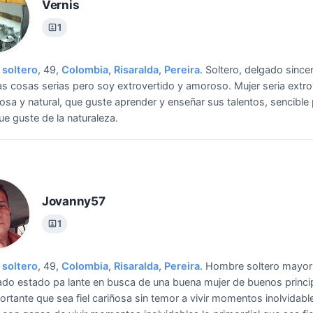
Vernis
1
soltero
, 49,
Colombia
,
Risaralda
,
Pereira
.
Soltero, delgado since
as cosas serias pero soy extrovertido y amoroso.
Mujer seria extro
iosa y natural, que guste aprender y enseñar sus talentos, sencible
que guste de la naturaleza.
Jovanny57
1
soltero
, 49,
Colombia
,
Risaralda
,
Pereira
.
Hombre soltero mayor
do estado pa lante en busca de una buena mujer de buenos princip
rtante que sea fiel cariñosa sin temor a vivir momentos inolvidabl