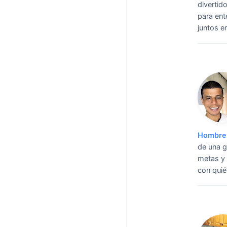
divertid
para ent
juntos e
Hombre 
de una g
metas y 
con quié