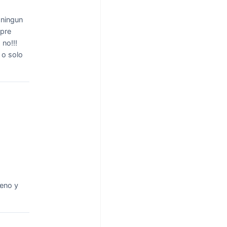
 ningun
mpre
 no!!!
 o solo
ueno y