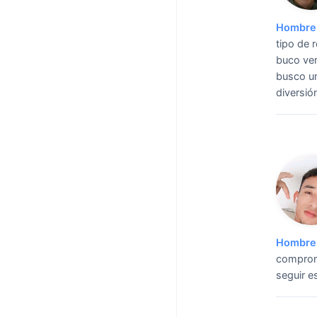
Hombre 
tipo de 
buco ver 
busco un
diversión
Hombre 
comprom
seguir e