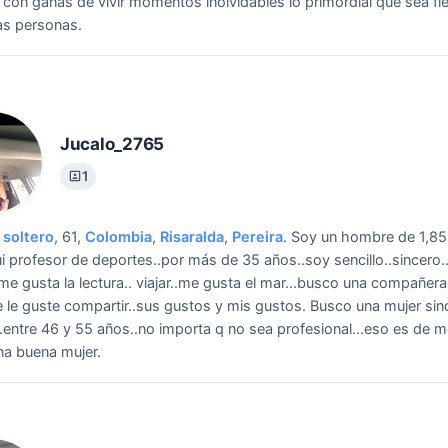
 con ganas de vivir momentos inolvidables lo primordial que sea fie
las personas.
Jucalo_2765
1
soltero
, 61,
Colombia
,
Risaralda
,
Pereira
.
Soy un hombre de 1,85
ui profesor de deportes..por más de 35 años..soy sencillo..sincero...
.me gusta la lectura.. viajar..me gusta el mar...busco una compañer
e le guste compartir..sus gustos y mis gustos.
Busco una mujer sinc
...entre 46 y 55 años..no importa q no sea profesional...eso es de 
a buena mujer.