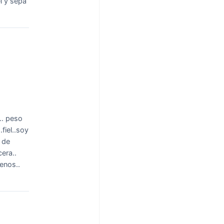
l y sepa
.. peso
fiel..soy
a de
era..
menos..