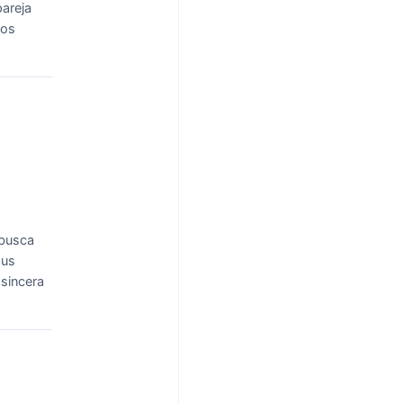
areja
mos
 busca
sus
 sincera