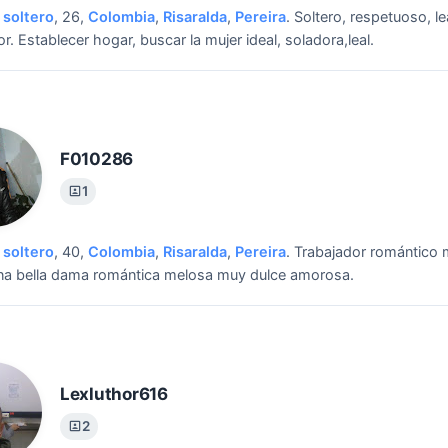
soltero
, 26,
Colombia
,
Risaralda
,
Pereira
.
Soltero, respetuoso, le
or.
Establecer hogar, buscar la mujer ideal, soladora,leal.
F010286
1
soltero
, 40,
Colombia
,
Risaralda
,
Pereira
.
Trabajador romántico 
na bella dama romántica melosa muy dulce amorosa.
Lexluthor616
2