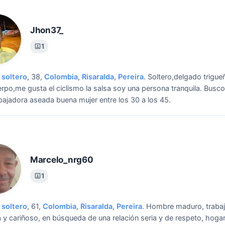
Jhon37_
1
soltero
, 38,
Colombia
,
Risaralda
,
Pereira
.
Soltero,delgado trigue
rpo,me gusta el ciclismo la salsa soy una persona tranquila.
Busco
abajadora aseada buena mujer entre los 30 a los 45.
Marcelo_nrg60
1
soltero
, 61,
Colombia
,
Risaralda
,
Pereira
.
Hombre maduro, trabaj
ta y cariñoso, en búsqueda de una relación seria y de respeto, hoga