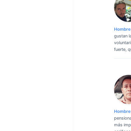
Hombre 
gustan l
voluntar
fuerte, 
Hombre 
pensiona
más impo