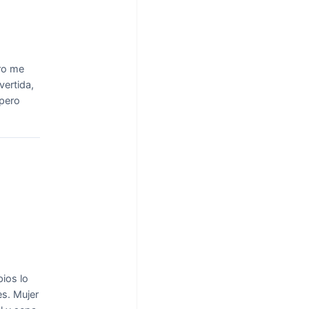
ro me
vertida,
 pero
ios lo
es.
Mujer