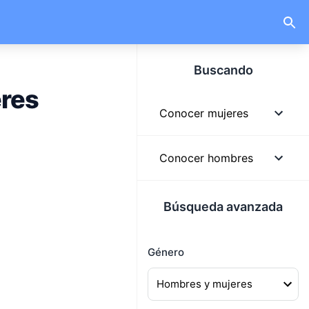
Buscando
eres
Conocer mujeres
Mujeres
Conocer hombres
Mujeres solteras
Hombres
Búsqueda avanzada
Mujeres lindas
Hombres solteros
Mujeres buscando
Género
Hombres guapos
hombres
Hombres buscando
Mujeres buscando pareja