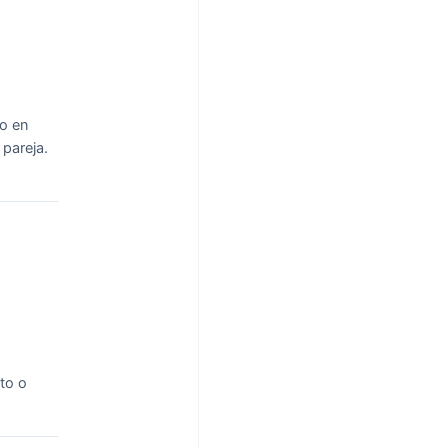
o en
 pareja.
rto o