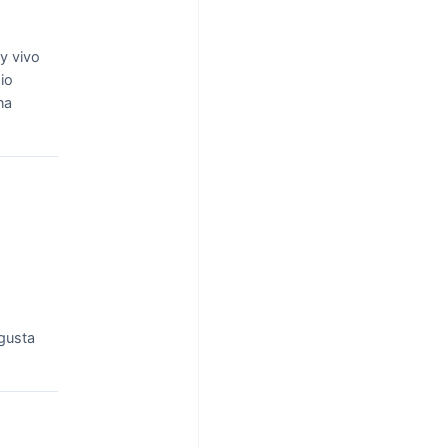
y vivo
io
na
gusta