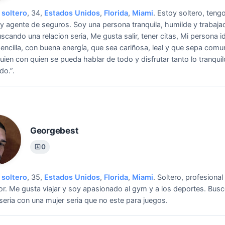
soltero
, 34,
Estados Unidos
,
Florida
,
Miami
.
Estoy soltero, teng
y agente de seguros. Soy una persona tranquila, humilde y trabaja
scando una relacion seria, Me gusta salir, tener citas, Mi persona i
sencilla, con buena energía, que sea cariñosa, leal y que sepa comu
guien con quien se pueda hablar de todo y disfrutar tanto lo tranqu
do.”.
Georgebest
0
soltero
, 35,
Estados Unidos
,
Florida
,
Miami
.
Soltero, profesional
or. Me gusta viajar y soy apasionado al gym y a los deportes.
Busc
 seria con una mujer seria que no este para juegos.