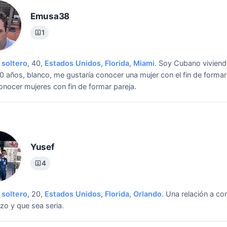
Emusa38
1
soltero
, 40,
Estados Unidos
,
Florida
,
Miami
.
Soy Cubano viviend
0 años, blanco, me gustaría conocer una mujer con el fin de formar
nocer mujeres con fin de formar pareja.
Yusef
4
soltero
, 20,
Estados Unidos
,
Florida
,
Orlando
.
Una relación a co
azo y que sea seria.