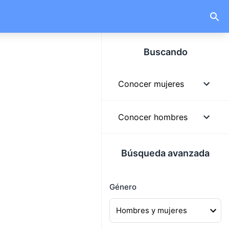
Buscando
Conocer mujeres
Mujeres
Conocer hombres
Mujeres solteras
Hombres
Búsqueda avanzada
Mujeres lindas
Hombres solteros
Mujeres buscando
Género
Hombres guapos
hombres
Hombres buscando
Mujeres buscando pareja