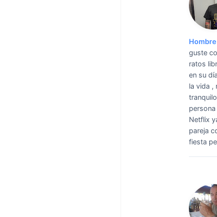
Hombre 
guste co
ratos li
en su dí
la vida 
tranquil
persona 
Netflix 
pareja c
fiesta p