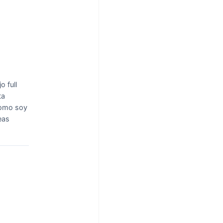
o full
ta
como soy
eas