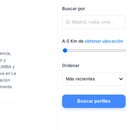
mujeres
Buscar por
Mujeres buscando
Hombres buscando
amigos
pareja
Mujeres buscando
Hombres buscando
conocer gente
A
0
Km de
obtener ubicación
amigos
Mujeres buscando
encia,
chatear
do y
Ordenar
 ZUMBA y
iva en La
lacion
emente
Buscar perfiles