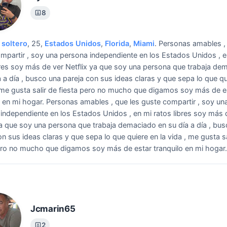
8
soltero
, 25,
Estados Unidos
,
Florida
,
Miami
.
Personas amables , 
mpartir , soy una persona independiente en los Estados Unidos , e
bres soy más de ver Netflix ya que soy una persona que trabaja de
a a día , busco una pareja con sus ideas claras y que sepa lo que qu
, me gusta salir de fiesta pero no mucho que digamos soy más de e
o en mi hogar.
Personas amables , que les guste compartir , soy un
independiente en los Estados Unidos , en mi ratos libres soy más 
ya que soy una persona que trabaja demaciado en su día a día , bu
on sus ideas claras y que sepa lo que quiere en la vida , me gusta sa
ero no mucho que digamos soy más de estar tranquilo en mi hogar.
Jcmarin65
2