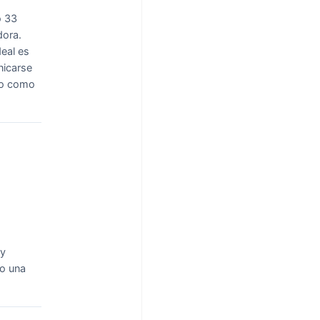
o 33
dora.
deal es
nicarse
ilo como
 y
o una