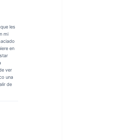
que les
n mi
maciado
iere en
star
a
de ver
sco una
lir de