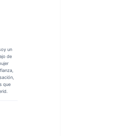
soy un
ajo de
mujer
fianza,
sación,
os que
rid.