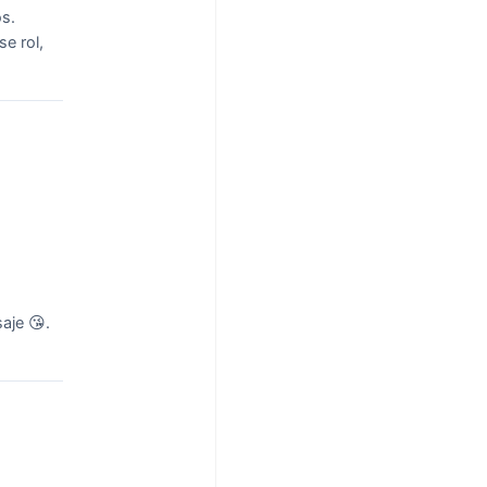
os.
se rol,
aje 😘.