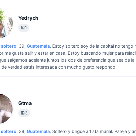
Yedrych
1
soltero
, 39,
Guatemala
.
Estoy soltero soy de la capital no tengo 
or me gusta salir y estar en casa.
Estoy buscando mujer para relac
que salgamos adelante juntos los dos de preferencia que sea de la 
si de verdad estás interesada con mucho gusto respondo.
Gtma
3
soltero
, 38,
Guatemala
.
Soltero y biligue artista marial.
Pareja y a