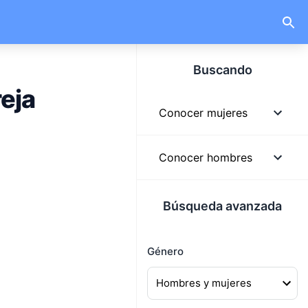
Buscando
eja
Conocer mujeres
Mujeres
Conocer hombres
Mujeres solteras
Hombres
Búsqueda avanzada
Mujeres lindas
Hombres solteros
Mujeres buscando
Género
Hombres guapos
hombres
Hombres buscando
Mujeres buscando pareja