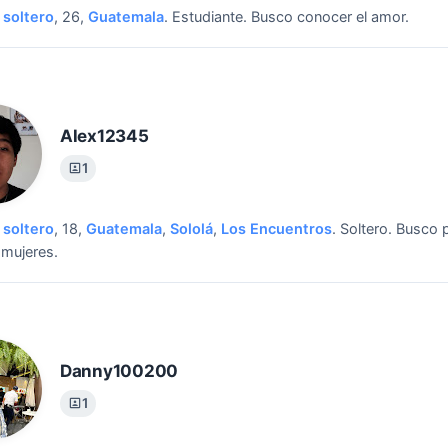
soltero
, 26,
Guatemala
.
Estudiante.
Busco conocer el amor.
Alex12345
1
soltero
, 18,
Guatemala
,
Sololá
,
Los Encuentros
.
Soltero.
Busco p
mujeres.
Danny100200
1