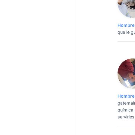
Hombre 
que le g
Hombre 
gatemala
química 
servirles