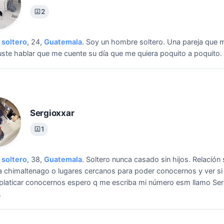
2
soltero
, 24,
Guatemala
.
Soy un hombre soltero.
Una pareja que m
uste hablar que me cuente su día que me quiera poquito a poquito.
Sergioxxar
1
soltero
, 38,
Guatemala
.
Soltero nunca casado sin hijos.
Relación 
 chimaltenago o lugares cercanos para poder conocernos y ver si
platicar conocernos espero q me escriba mi número esm llamo Ser
.