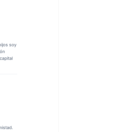
hijos soy
ión
capital
mistad.