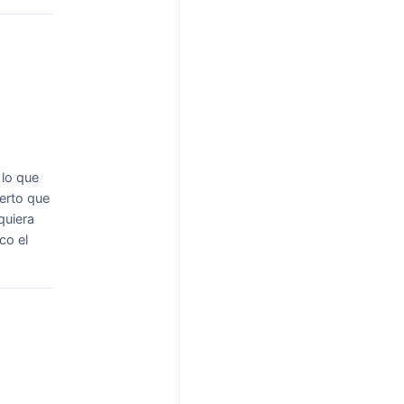
 lo que
ierto que
quiera
co el