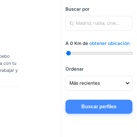
mujeres
Buscar por
Mujeres buscando
Hombres buscando
amigos
pareja
Mujeres buscando
Hombres buscando
conocer gente
A
0
Km de
obtener ubicación
amigos
Mujeres buscando
 bebo
chatear
a con tu
Ordenar
rabajar y
Buscar perfiles