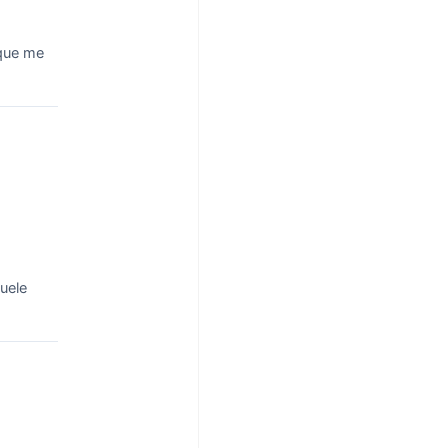
que me
uele