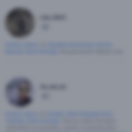
Lele_2003
1
Hombre soltero
, 22,
República Dominicana
,
Distrito
Nacional
,
Santo Domingo
.
Me gusta pacear.
Relación seria.
Os_wal_do
1
Hombre soltero
, 51,
Ecuador
,
Santo Domingo de los
Tsáchilas
,
Santo Domingo
.
Hola soy soltero de buenos
sentimientos,con principios y valores ,me encanta salir a