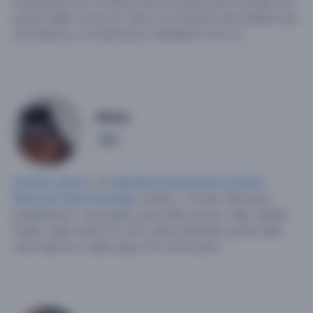
farmacéutico en mi tiempo libre me gusta salir a la playa ríos
pasear bailar, tomar etc.
Busco una relación seria alguien que
sea cariñosa y comprensiva y detallista como yo.
Athila
4
Hombre soltero
, 18,
República Dominicana
,
Distrito
Nacional
,
Santo Domingo
.
Soltero; 1.74 alto, 60K peso,
pasatiempos: cicla, playa, cicla, baile, lectura, viaje, caballo.
Pareja, mujer (entre 22 y 65), descomplicada, guste viajar,
hacer ejercicio, bailar, playa. No sobre-peso.