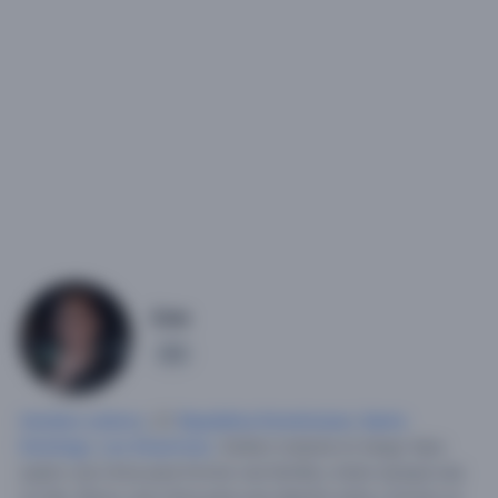
Crm
3
Hombre soltero
, 27,
República Dominicana
,
Santo
Domingo
,
Los Alcarrizos
.
Soltero todavía no tengo hijos
quiero una chica para formar una familia y tener aunque sea