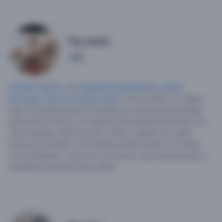
The_booty
2
Hombre soltero
, 34,
República Dominicana
,
Santo
Domingo
,
Santo Domingo Oeste
.
Estoy soltero no tengo
hijos me gustaría tener mi familia por qué hay que trabajar
para tener un futuro con alguien que respete para tener una
vida tranquila y llena de amor.
Tener a alguien con quién
formar una familia y vivir trankilo poder cumplir con todas
sus prioridades y que viva con el amor que le demostraré y
respetaré hasta que Dios quiera.