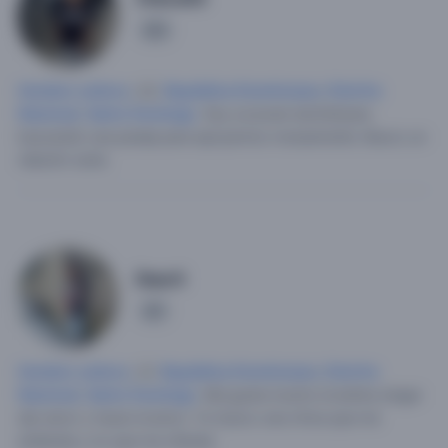
3
Hombre soltero
, 22,
República Dominicana
,
Distrito
Nacional
,
Santo Domingo
.
Soy un joven dominicano
buscando una pareja para apoyarnos mutuamente.
Busco un
relación seria.
Daurii
1
Hombre soltero
, 21,
República Dominicana
,
Distrito
Nacional
,
Santo Domingo
.
Me gusta mucho el anime singar
dar amor y hacer el amor.
Yo busco una chica que me
entienda y no que me ofenda.