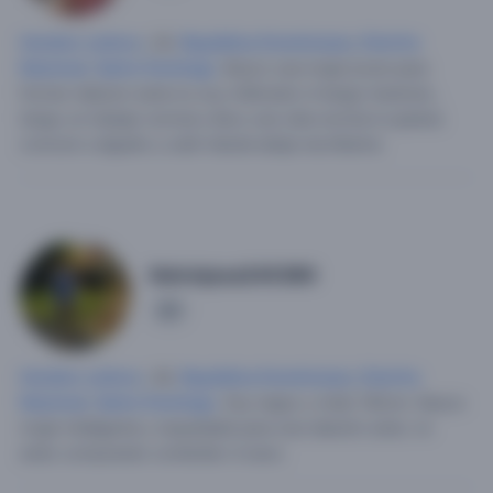
Hombre soltero
, 29,
República Dominicana
,
Distrito
Nacional
,
Santo Domingo
.
Busco una mujer joven para
formar relacion seria no soy millonario ni tengo herencia ,
tengo un trabajo normal y llevo una vida normal si quieres
conocer a alguien y subir desde abajo escríbeme.
Kelvinjose240390
1
Hombre soltero
, 36,
República Dominicana
,
Distrito
Nacional
,
Santo Domingo
.
Soy negro y mido 182cm.
Busco
mujer inteligente y respetable para una relación seria. no
ando comprando contenido ni sexo.