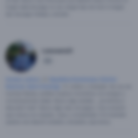
un hijo.
Busco una chica para una relación seria y formar un
hogar nada de juego no uso ningún tipo de vicio ni ningún
tipo de juego trabajo y estudio.
Luismario21
2
Hombre soltero
, 21,
República Dominicana
,
Distrito
Nacional
,
Santo Domingo
.
21, soltero y tranquilo. No soy de
muchas fiestas, prefiero buenos momentos con amigos y
conversaciones reales. Busco algo estable… ¿te animas a
descubrir más?.
Busco algo real, sin juegos. Una conexión
que crezca con respeto, risas y complicidad. Si tú también
quieres una relación estable y duradera, aquí estoy.