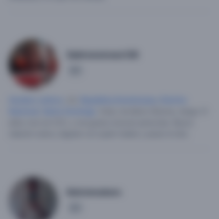
Sabinoramses128
1
Hombre soltero
, 22,
República Dominicana
,
Distrito
Nacional
,
Santo Domingo
.
Hola, me llamo Diosmy, tengo 21
años vivo en 🇩🇴, y me gusta conocer personas.
Busco
relación seria y alguien con quien hablar y pasar el rato.
Kelvinmakers
1