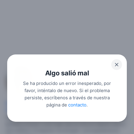
Algo salió mal
Jorgete
Se ha producido un error inesperado, por
1
favor, inténtalo de nuevo. Si el problema
persiste, escríbenos a través de nuestra
Hombre soltero
, 20,
España
,
Comunidad Valenciana
,
El
página de
contacto
.
Campello
.
Me encantan la música, la naturaleza y hacer
deportes con mis amigos. Tengo los ojos y pelo marrón.
Me
gustaría conocer a una mujer que se tome la relación serio y
sea cariñoso. El aspecto me da igual , ya la apariencia es