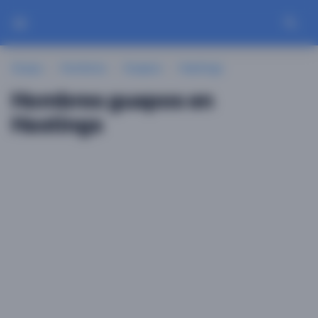
Guayu
Hombres
Guapos
Hastings
Hombres guapos en
Hastings