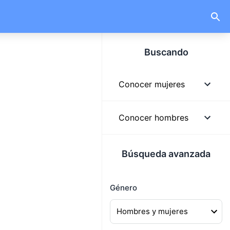
Buscando
Conocer mujeres
Mujeres
Conocer hombres
Mujeres solteras
Hombres
Búsqueda avanzada
Mujeres lindas
Hombres solteros
Mujeres buscando
Género
Hombres guapos
hombres
Hombres buscando
Mujeres buscando pareja