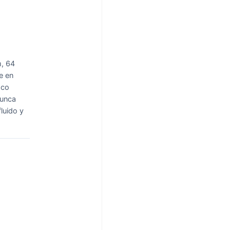
m, 64
e en
sco
nunca
luido y