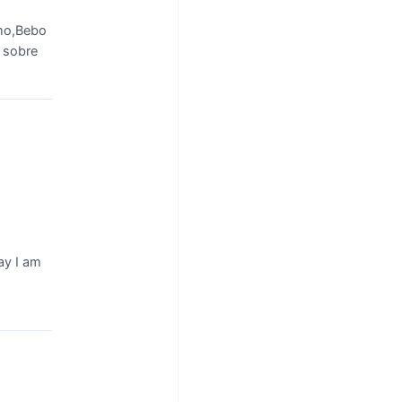
umo,Bebo
y sobre
ay I am