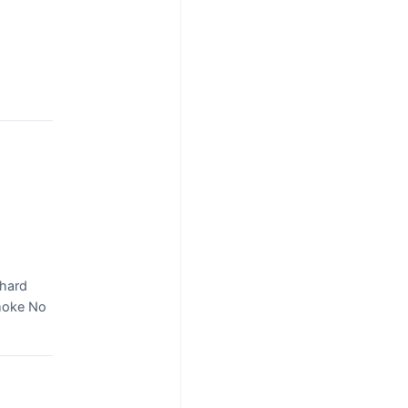
 hard
smoke No