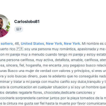
Carloslobo81
7
soltero
, 46,
United States
,
New York
,
New York
.
Mi nombre es c
uerto rico 🇵🇷 soy una persona muy romántica, apasionada y me
con mi pareja muy a menudo cuando tengo mi pareja y estoy estab
una persona cariñosa, muy activa, detallista, amable, cariñosa, ate
sa, sincera, fiel, hogareña, me encanta ,soy pegajoso busco relaci
uras Busco una mujer de verdad con valores y principios, si eres u
ra y solo buscas dinero, pues te adelanto que no conseguirás nad
mimar y tratar a mi pareja con mucho cariño soy dulce,tranquilo y t
usta la comunicacion en cualquier situacion y si soy un hombre que 
los detalles regalarle flores, chocolate,dedicarle canciones y
ocinarle sorprenderla caminar juntos por la playa tomados de la 
 de la cintura me gusta ser fiel hasta la muerte por favor comunicars