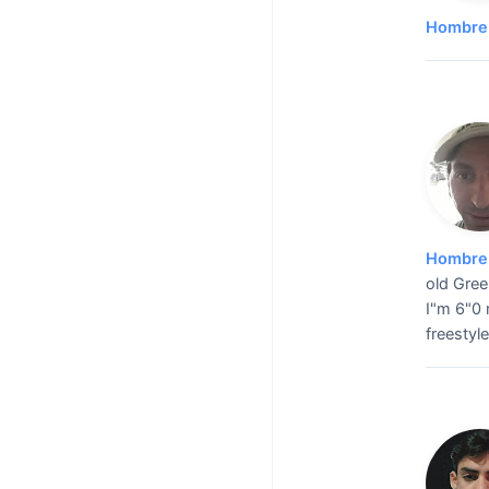
Hombre 
Hombre 
old Gree
I"m 6"0 
freestyle