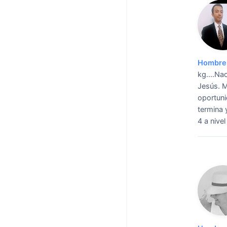
Hombre 
kg....Na
Jesús. M
oportuni
termina 
4 a nivel