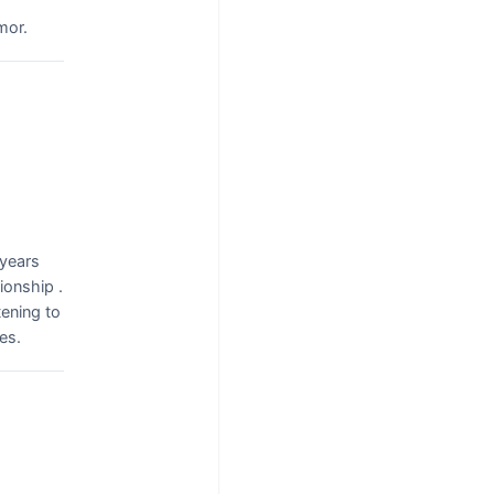
mor.
 years
ionship .
tening to
ces.