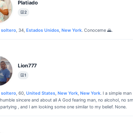
Platiado
2
soltero
, 34,
Estados Unidos
,
New York
.
Conoceme 🌄.
Lion777
1
soltero
, 60,
United States
,
New York
,
New York
.
I a simple man
humble sincere and about all A God fearing man, no alcohol, no 
 partying , and I am looking some one similar to my belief.
None.