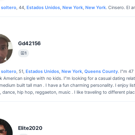
soltero
, 44,
Estados Unidos
,
New York
,
New York
.
Cinsero.
El a
Gd42156
1
soltero
, 51,
Estados Unidos
,
New York
,
Queens County
.
I"m 47
k American single with no kids.
I"m looking for a casual dating relat
medium built tall man . I have a fun charming personality. I enjoy lis
, dance, hip hop, reggaeton, music . I like traveling to different pla
Elite2020