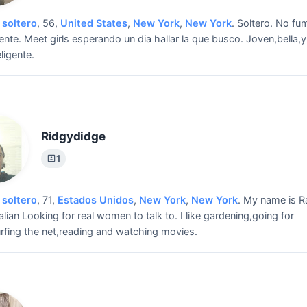
soltero
, 56,
United States
,
New York
,
New York
.
Soltero. No f
ente.
Meet girls esperando un dia hallar la que busco. Joven,bella,
ligente.
Ridgydidge
1
soltero
, 71,
Estados Unidos
,
New York
,
New York
.
My name is R
alian Looking for real women to talk to.
I like gardening,going for
rfing the net,reading and watching movies.