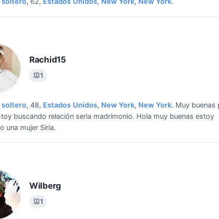
soltero
, 62,
Estados Unidos
,
New York
,
New York
.
Rachid15
1
soltero
, 48,
Estados Unidos
,
New York
,
New York
.
Muy buenas 
toy buscando relación seria madrimonio.
Hola muy buenas estoy
 una mujer Siria.
Wilberg
1