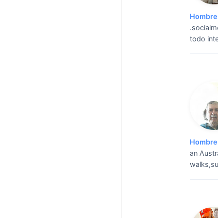
Hombre 
.socialm
todo inte
Hombre 
an Austr
walks,su