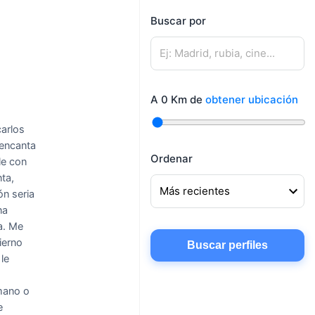
mujeres
Buscar por
Mujeres buscando
Hombres buscando
amigos
pareja
Mujeres buscando
Hombres buscando
conocer gente
A
0
Km de
obtener ubicación
amigos
Mujeres buscando
arlos
chatear
 encanta
Ordenar
le con
nta,
ón seria
na
a.
Me
ierno
Buscar perfiles
le
mano o
e