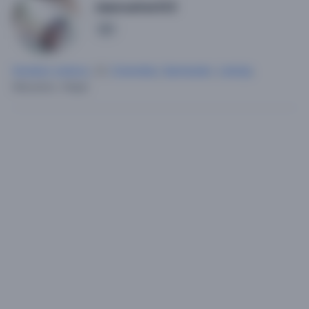
Jeancarlos123
1
Hombre soltero
, 31,
Colombia
,
Santander
,
Lebrija
.
Mecanico.
Mujer.