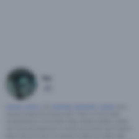
Rea
1
Hombre soltero
, 28,
Colombia
,
Santander
,
Lebrija
.
Amo
caminar,megusta la música,mido 1,78cm no fumo bebo
socialmente,por el momento tengo trabajo estable y quiero
una chica que intente por lo menos de mostrar que si bale la
pena creer en el amor no importa la edad solo quiero algo