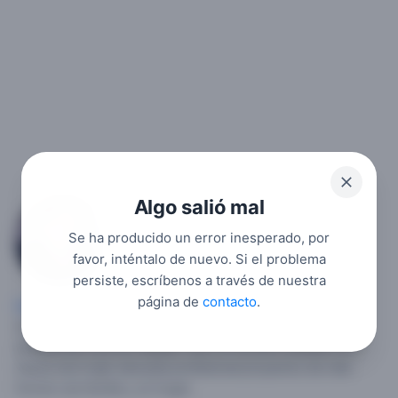
Algo salió mal
Boris1
Se ha producido un error inesperado, por
1
favor, inténtalo de nuevo. Si el problema
persiste, escríbenos a través de nuestra
página de
contacto
.
Hombre soltero
, 40,
Estados Unidos
,
Virginia
,
Norfolk
.
Soy un hombre soltero me gusta viajar soy un hombre
profesional muchos ideales.
Soy un hombre caballero en
busca una mujer educada profesional proyectos de vida
formar una familia y un hogar.