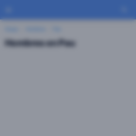
Guayu
Hombres
Pau
Hombres en Pau