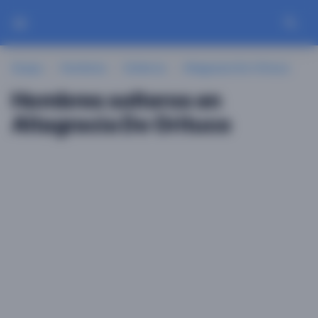
Guayu
Hombres
Solteros
Altagracia De Orituco
Hombres solteros en
Altagracia De Orituco