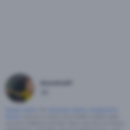
Jbranchina97
1
Hombre soltero
, 36,
Venezuela
,
Guárico
,
Altagracia De
Orituco
.
Hola soy un chamo muy humilde si quieres saber
mas de mi hablemos al privado.
Busco una chica con buenos