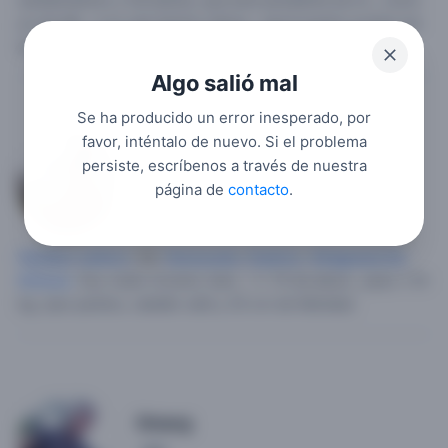
sentiemientos y full atenta, que este pendiente de mi , como
yo de ella , q no sea tannnn celosa , que le guste cocinar me
encanta la comida casera.
Algo salió mal
Se ha producido un error inesperado, por
favor, inténtalo de nuevo. Si el problema
Samuray66
persiste, escríbenos a través de nuestra
página de
contacto
.
4
Hombre soltero
, 59,
Venezuela
,
Guárico
,
Altagracia De
Orituco
.
Soy viudo moreno claro , 1<.70 de altura , peso 1.70
kg, ojos pardos, cabello cafe y 25 cm de felicidad.
Omarg