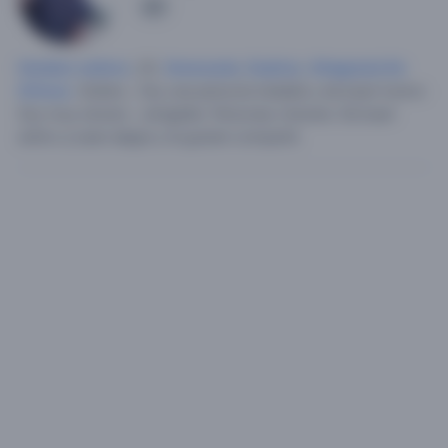
1
Hombre soltero
, 25,
Venezuela
,
Guárico
,
Altagracia De
Orituco
.
Soltero.. Soy una persona tratable y de buen humor.
Soy muy sincero , amigable.
Personas chevere. De buen
animo q sean alegre y le gusten compartir.