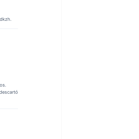
dkzh.
jos.
 descartó