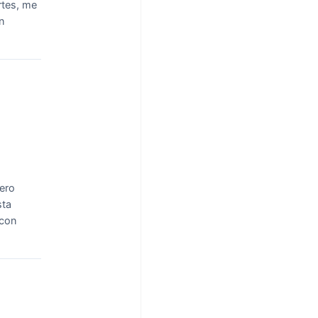
rtes, me
n
ero
sta
 con