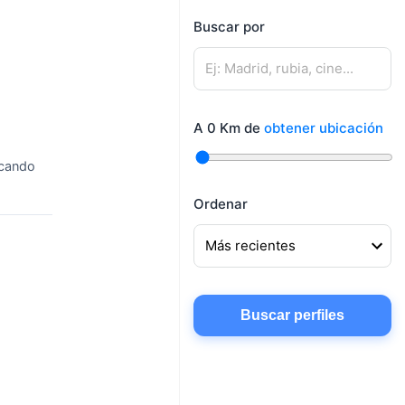
mujeres
Buscar por
Mujeres buscando
Hombres buscando
amigos
pareja
Mujeres buscando
Hombres buscando
conocer gente
A
0
Km de
obtener ubicación
amigos
Mujeres buscando
scando
chatear
Ordenar
Buscar perfiles