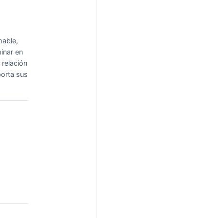
mable,
minar en
 relación
porta sus