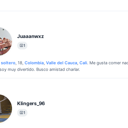
Juaaanwxz
1
soltero
, 18,
Colombia
,
Valle del Cauca
,
Cali
.
Me gusta comer na
 soy muy divertido.
Busco amistad charlar.
Klingers_96
1