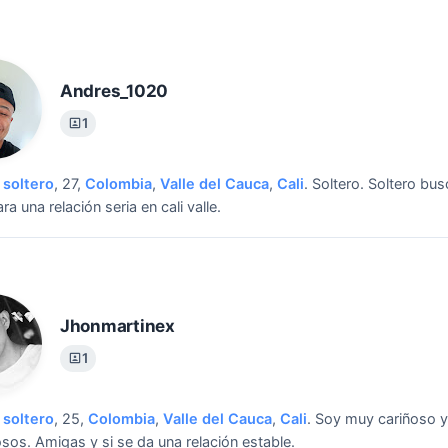
Andres_1020
1
soltero
, 27,
Colombia
,
Valle del Cauca
,
Cali
.
Soltero.
Soltero bu
ra una relación seria en cali valle.
Jhonmartinex
1
soltero
, 25,
Colombia
,
Valle del Cauca
,
Cali
.
Soy muy cariñoso y
osos.
Amigas y si se da una relación estable.