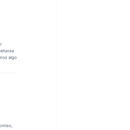
r
petuosa
amos algo
omiso,