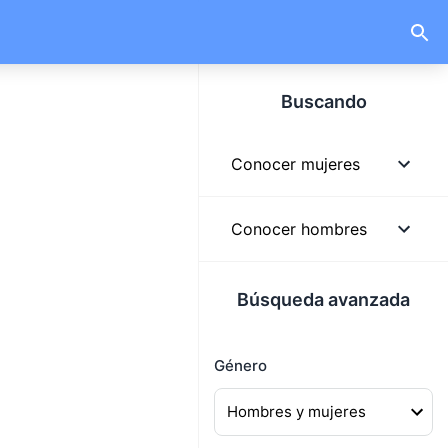
Buscando
Conocer mujeres
Mujeres
Conocer hombres
Mujeres solteras
Hombres
Búsqueda avanzada
Mujeres lindas
Hombres solteros
Mujeres buscando
Género
Hombres guapos
hombres
Hombres buscando
Mujeres buscando pareja