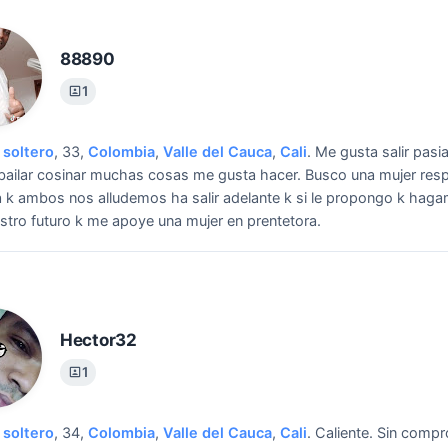
88890
1
soltero
, 33,
Colombia
,
Valle del Cauca
,
Cali
.
Me gusta salir pasia
 bailar cosinar muchas cosas me gusta hacer.
Busco una mujer res
k ambos nos alludemos ha salir adelante k si le propongo k hag
stro futuro k me apoye una mujer en prentetora.
Hector32
1
soltero
, 34,
Colombia
,
Valle del Cauca
,
Cali
.
Caliente.
Sin compr