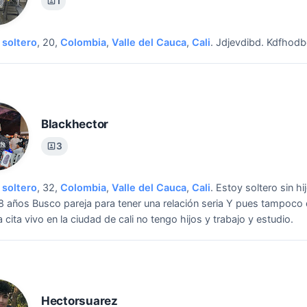
1
soltero
, 20,
Colombia
,
Valle del Cauca
,
Cali
.
Jdjevdibd.
Kdfhodb
Blackhector
3
soltero
, 32,
Colombia
,
Valle del Cauca
,
Cali
.
Estoy soltero sin hi
 años Busco pareja para tener una relación seria Y pues tampoco
 cita vivo en la ciudad de cali no tengo hijos y trabajo y estudio.
Hectorsuarez