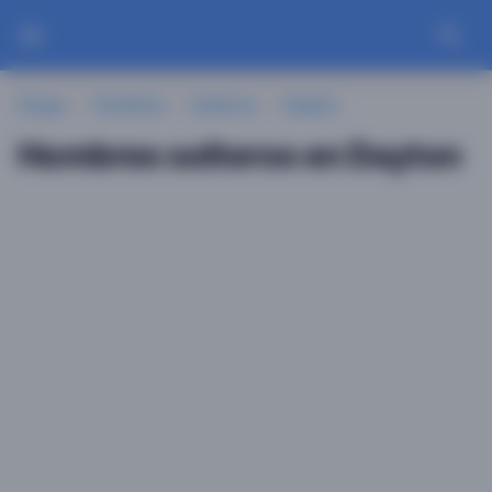
Guayu
Hombres
Solteros
Dayton
Hombres solteros en Dayton