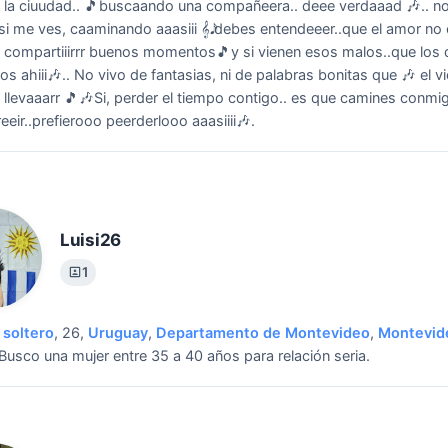
 la ciuudad.. 🎵buscaando una compañeera.. deee verdaaad 🎶.. n
si me ves, caaminando aaasiii 𝄞𝅘𝅥𝅯 debes entendeeer..que el amor no
 compartiiirrr buenos momentos🎵y si vienen esos malos..que los
s ahiii🎶.. No vivo de fantasias, ni de palabras bonitas que 🎶 el v
llevaaarr 🎵🎶Si, perder el tiempo contigo.. es que camines conmig
eeir..prefierooo peerderlooo aaasiiii🎶.
Luisi26
1
soltero
, 26,
Uruguay
,
Departamento de Montevideo
,
Montevid
Busco una mujer entre 35 a 40 años para relación seria.