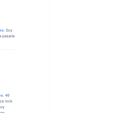
eo
.
Soy
a pasarla
eo
.
46
ica rock
Soy
pre