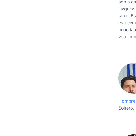
soolo en
juzguez 
sexo..Es
esteeemo
puuedaa 
veo sonr
Hombre 
Soltero.