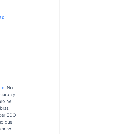
eo
.
eo
.
No
lcaron y
ero he
abras
nder EGO
go que
camino