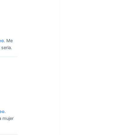
eo
.
Me
 seria.
eo
.
a mujer