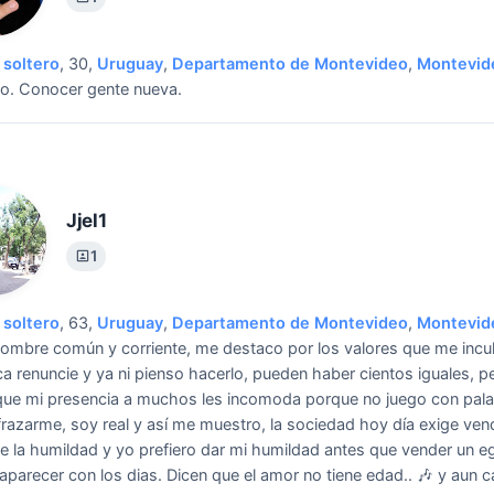
soltero
, 30,
Uruguay
,
Departamento de Montevideo
,
Montevid
o.
Conocer gente nueva.
Jjel1
1
soltero
, 63,
Uruguay
,
Departamento de Montevideo
,
Montevid
ombre común y corriente, me destaco por los valores que me incu
a renuncie y ya ni pienso hacerlo, pueden haber cientos iguales, p
ue mi presencia a muchos les incomoda porque no juego con pal
frazarme, soy real y así me muestro, la sociedad hoy día exige ve
e la humildad y yo prefiero dar mi humildad antes que vender un e
aparecer con los dias.
Dicen que el amor no tiene edad.. 🎶 y aun 