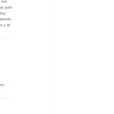
o me
 es solo
 dos
ieennto
o y te
eo
.