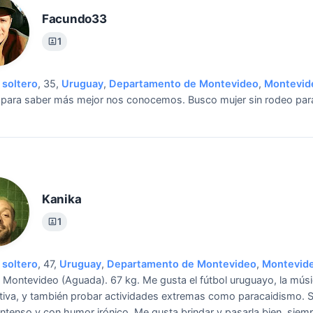
Facundo33
1
soltero
, 35,
Uruguay
,
Departamento de Montevideo
,
Montevid
, para saber más mejor nos conocemos.
Busco mujer sin rodeo par
Kanika
1
soltero
, 47,
Uruguay
,
Departamento de Montevideo
,
Montevid
 Montevideo (Aguada). 67 kg. Me gusta el fútbol uruguayo, la mús
ativa, y también probar actividades extremas como paracaidismo. 
 intenso y con humor irónico. Me gusta brindar y pasarla bien, siem