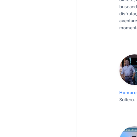
buscand
disfruta
aventure
momento
Hombre 
Soltero.