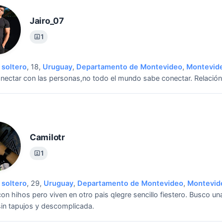
Jairo_07
1
soltero
, 18,
Uruguay
,
Departamento de Montevideo
,
Montevid
nectar con las personas,no todo el mundo sabe conectar.
Relación
Camilotr
1
soltero
, 29,
Uruguay
,
Departamento de Montevideo
,
Montevid
con hihos pero viven en otro pais qlegre sencillo fiestero.
Busco un
sin tapujos y descomplicada.