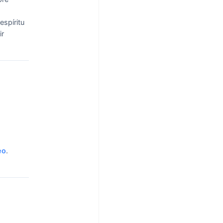
espíritu
ir
eo
.