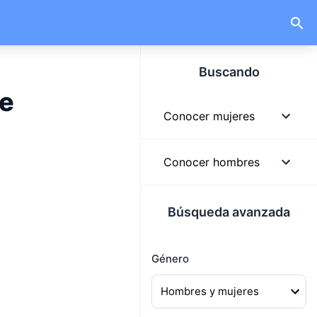
Buscando
de
Conocer mujeres
Mujeres
Conocer hombres
Mujeres solteras
Hombres
Búsqueda avanzada
Mujeres lindas
Hombres solteros
Mujeres buscando
Género
Hombres guapos
hombres
Hombres buscando
Mujeres buscando pareja