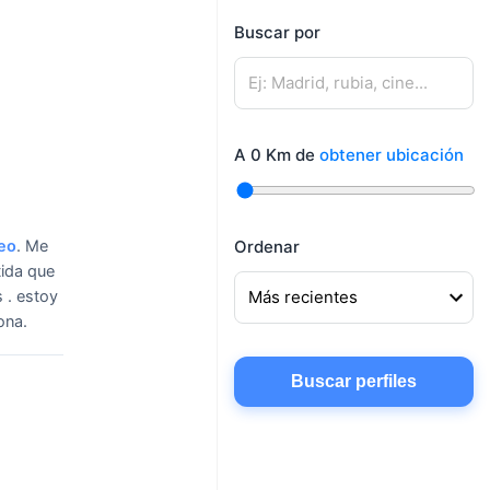
mujeres
Buscar por
Mujeres buscando
Hombres buscando
amigos
pareja
Mujeres buscando
Hombres buscando
conocer gente
A
0
Km de
obtener ubicación
amigos
Mujeres buscando
chatear
eo
.
Me
Ordenar
tida que
s . estoy
ona.
Buscar perfiles