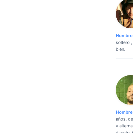
Hombre 
soltero 
bien.
Hombre 
años, de
y altern
directo,