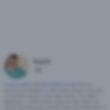
Porter12
4
Hombre soltero
, 46,
Reino Unido
,
Escocia
.
Soy una
persona muy tranquila; no hablo mucho porque no soy muy
conversador, aunque a veces hago bromas. Soy médico —
ginecólogo— y padre soltero; tengo dos hijas.
Busco una
relación seria que pueda conducir a algo más formal; busco a