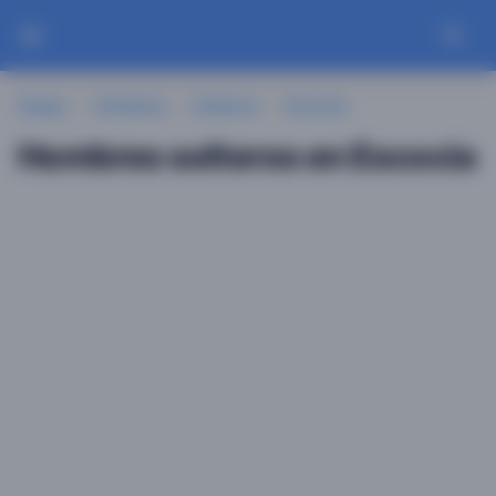
Guayu
Hombres
Solteros
Escocia
Hombres solteros en Escocia