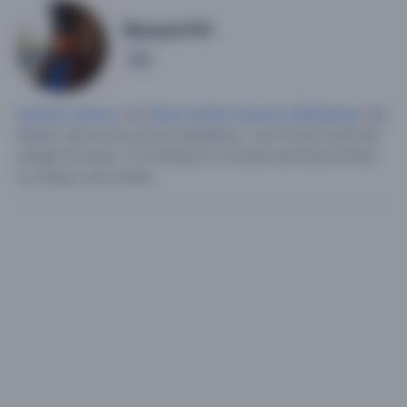
Blueyes744
1
Hombre soltero
, 46,
Reino Unido
,
Escocia
,
Edimburgo
.
My
friends call me old school Gentleman, I am honest loyal and
straight forward.
I"m looking for a honest and loyal woman
to create a own family.