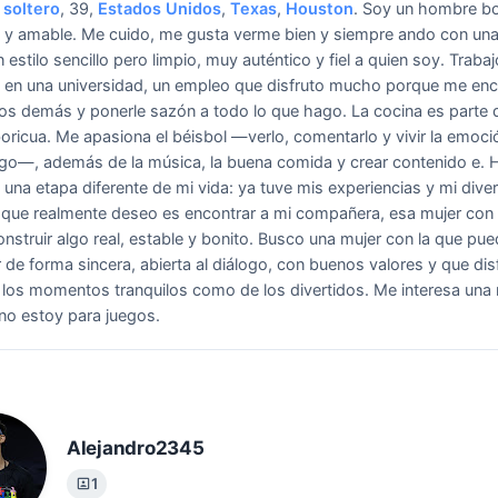
soltero
, 39,
Estados Unidos
,
Texas
,
Houston
.
Soy un hombre bo
o y amable. Me cuido, me gusta verme bien y siempre ando con una
 estilo sencillo pero limpio, muy auténtico y fiel a quien soy. Trab
 en una universidad, un empleo que disfruto mucho porque me en
 los demás y ponerle sazón a todo lo que hago. La cocina es parte 
boricua. Me apasiona el béisbol —verlo, comentarlo y vivir la emoci
go—, además de la música, la buena comida y crear contenido e.
 una etapa diferente de mi vida: ya tuve mis experiencias y mi diver
 que realmente deseo es encontrar a mi compañera, esa mujer con
nstruir algo real, estable y bonito. Busco una mujer con la que pu
 de forma sincera, abierta al diálogo, con buenos valores y que dis
 los momentos tranquilos como de los divertidos. Me interesa una 
 no estoy para juegos.
Alejandro2345
1