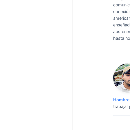
comunica
conexión
american
enseñado
abstener
hasta n
Hombre 
trabajar 