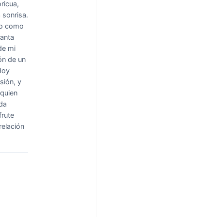
ricua,
 sonrisa.
ajo como
canta
de mi
ón de un
Hoy
sión, y
 quien
eda
frute
relación