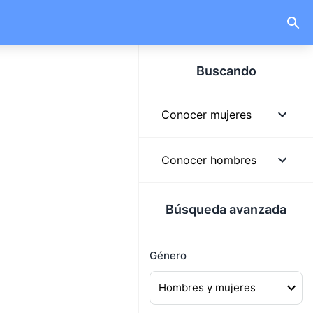
Buscando
Conocer mujeres
Mujeres
Conocer hombres
Mujeres solteras
Hombres
Búsqueda avanzada
Mujeres lindas
Hombres solteros
Mujeres buscando
Género
Hombres guapos
hombres
Hombres buscando
Mujeres buscando pareja