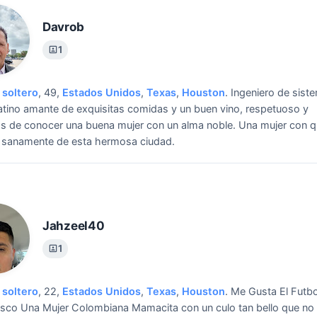
Davrob
1
soltero
, 49,
Estados Unidos
,
Texas
,
Houston
.
Ingeniero de sist
latino amante de exquisitas comidas y un buen vino, respetuoso y
 de conocer una buena mujer con un alma noble.
Una mujer con q
r sanamente de esta hermosa ciudad.
Jahzeel40
1
soltero
, 22,
Estados Unidos
,
Texas
,
Houston
.
Me Gusta El Futbo
sco Una Mujer Colombiana Mamacita con un culo tan bello que no