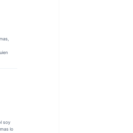
emas,
uien
l soy
 mas lo