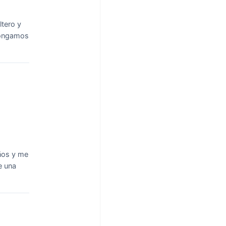
tero y
pongamos
ños y me
e una