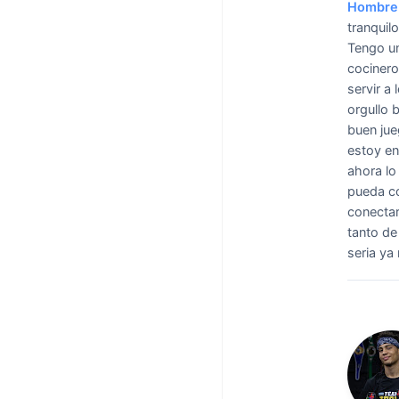
Hombre 
tranquil
Tengo un
cocinero
servir a
orgullo 
buen jue
estoy en
ahora lo
pueda co
conectar
tanto de
seria ya