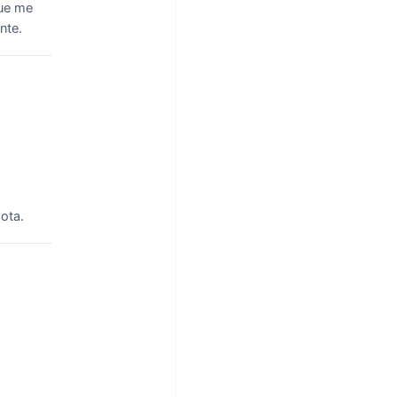
que me
nte.
ota.