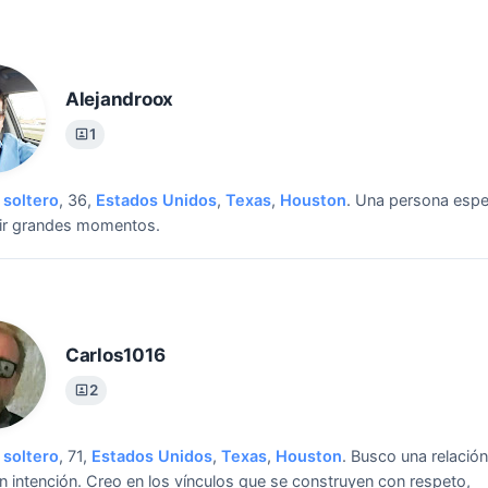
Alejandroox
1
soltero
, 36,
Estados Unidos
,
Texas
,
Houston
.
Una persona espec
ir grandes momentos.
Carlos1016
2
soltero
, 71,
Estados Unidos
,
Texas
,
Houston
.
Busco una relación
on intención. Creo en los vínculos que se construyen con respeto,