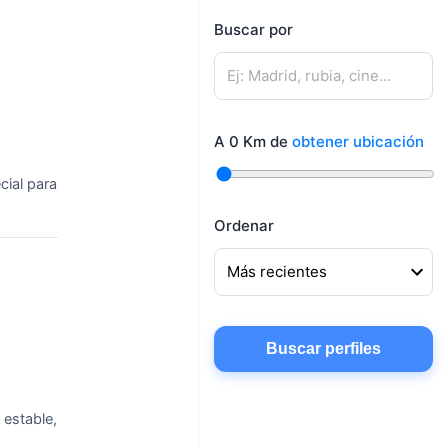
mujeres
Buscar por
Mujeres buscando
Hombres buscando
amigos
pareja
Mujeres buscando
Hombres buscando
conocer gente
A
0
Km de
obtener ubicación
amigos
Mujeres buscando
ial para
chatear
Ordenar
Buscar perfiles
 estable,