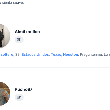
e sienta suave.
Almilxmillon
1
soltero
, 39,
Estados Unidos
,
Texas
,
Houston
.
Preguntenme.
Lo 
Pucho87
1