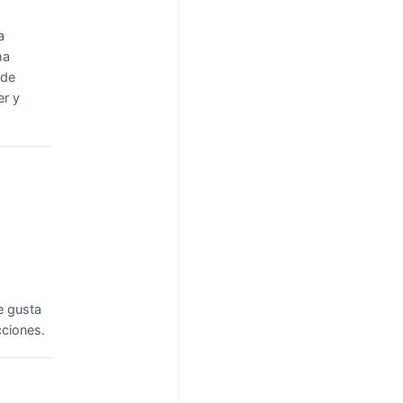
a
ha
 de
er y
e gusta
cciones.