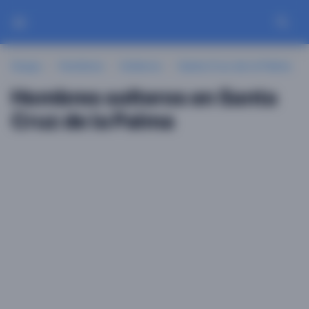
Guayu
Hombres
Solteros
Santa Cruz de la Palma
Hombres solteros en Santa
Cruz de la Palma