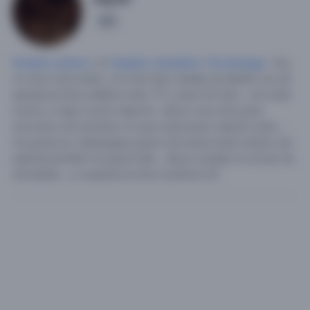
2
Hombre soltero
, 41,
España
,
Cantabria
,
Torrelavega
.
Soy
un chico divorciado, con tres hijos trabajo de albañil ,soy de
apariencia fisica atlética mido 171 y peso 62 kilos , me cuido
mucho y hago mucho deporte . Busco una chica para
encontrar una amistad y lo que surja bueno relación seria , ,
me gusta los videojuegos,pasar una buena tarde viendo una
película,también me gusta Salir ,. Busco ampliar mi circulo de
amistades , y si aparece el amor perfecto.😉.