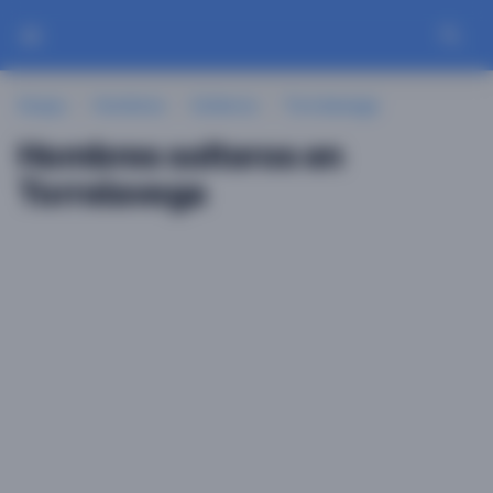
Guayu
Hombres
Solteros
Torrelavega
Hombres solteros en
Torrelavega