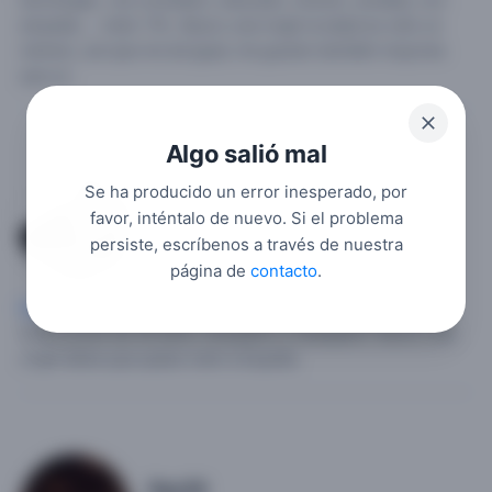
tecnología...me considero, educado, sincero, amable, con
empatía.... mido 174,.
Busco una mujer la edad es sólo un
número, así que me da igual, me gustan también mayores
que yo.
Algo salió mal
Se ha producido un error inesperado, por
Jorgemendew
favor, inténtalo de nuevo. Si el problema
1
persiste, escríbenos a través de nuestra
página de
contacto
.
Hombre soltero
, 29,
España
,
Cantabria
,
Torrelavega
.
Chico joven de 26 años, simpático y trabajador.
Busco una
mujer latina que quiera venir a España.
Ray39