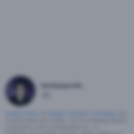
Danielyogurin95_
1
Hombre soltero
, 30,
España
,
Cantabria
,
Torrelavega
.
Hola
me llamo Daniel, estoy soltero , vivo en torrelavega,cantabria
me gustan los ovnis y extraterrestres ,etc... La