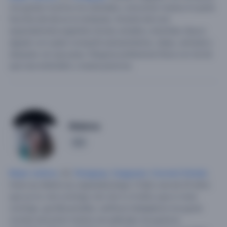
me gustan muchos los animales y escuchar música mi parte
favorita del dia es la merienda. Amante del rock
especialmente argentino.Social, amable y divertida.
Busco
alguien con quien compartir pensamientos, ideas, amistad y
despúes ver que pasa. Ninguna preferencia fisica con tal de
que sea entendido y buena persona.
Malena
3
Mujer soltera
, 42,
Paraguay
,
Caaguazú
,
Coronel Oviedo
.
Hola soy María soy separada,tengo 3 hijos una de 20 años
que ya no vive conmigo otro de 4 y 8 años que si viven
conmigo ,gordita,amable, cariñosa trabajadora me gusta
cocinar escuchar música ver películas me gusta la