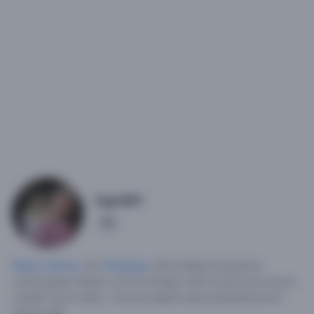
Ingrid01
1
Mujer soltera
, 35,
Paraguay
.
Divorciada,me gusta la
cocina,pasar tiempo con los amigos salir un poco de vez en
cuando de la rutina,.
Conocer gente nueva,Aburrida de mi