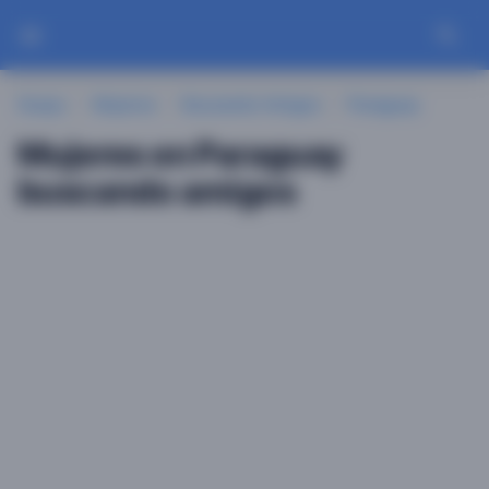
Guayu
Mujeres
Buscando Amigos
Paraguay
Mujeres en Paraguay
buscando amigos