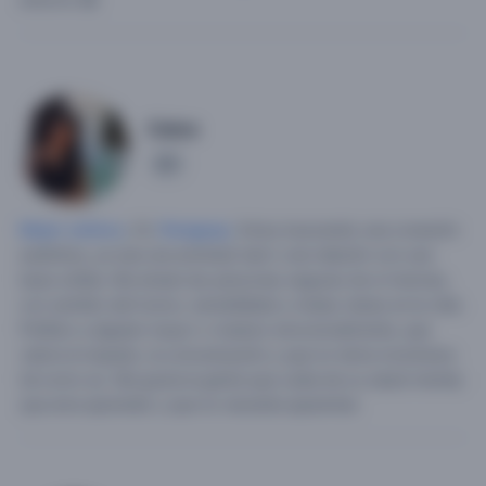
entorno 😆.
Ceice
1
Mujer soltera
, 23,
Paraguay
.
Estoy buscando una conexión
auténtica, ya sea una amistad real o una relación con una
base sólida. Me atraen las personas seguras de sí mismas,
con sentido del humor, sensibilidad y metas claras en la vida.
Prefiero a alguien mayor o maduro emocionalmente, que
valore el respeto, la comunicación y que no tema mostrarse
tal como es. Me gusta la gente que cuida de su salud mental,
que ama aprender y que no necesita aparentar.