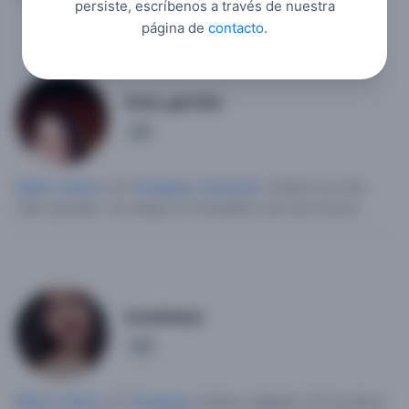
persiste, escríbenos a través de nuestra
página de
contacto
.
Anto_garrido
1
Mujer soltera
, 52,
Paraguay
,
Asunción
.
Soltera con dos
hijos grandes.
Un amigo,un compañero que sea sincero.
Ameliamjc
2
Mujer soltera
, 21,
Paraguay
.
Soltera, delgada 1,52 de altura,