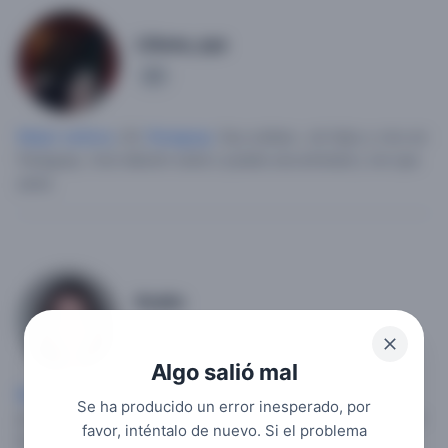
Liliana_aya
1
Mujer soltera
, 20,
Paraguay
.
Soy soltera , sin hijos y vivo en
Paraguay.
Una relación sería o puede una amistad y ver que
pasa.
Krolin
1
Algo salió mal
Mujer soltera
, 46,
Paraguay
.
Soltera, con ideologías
Se ha producido un error inesperado, por
positivas y desafiantes.
Amistad a largo plazo, conocer a un
favor, inténtalo de nuevo. Si el problema
buen hombre con quien forjar un lazo de amistad.