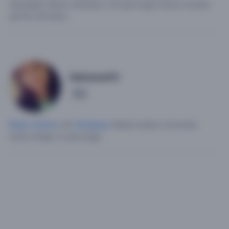
naturaleza.
Busco amistad y ver qué surge .busco hombre
del 40 a 60 años.
Dahiana451
4
Mujer soltera
, 26,
Paraguay
.
Madre soltera.
Encontrar
nuevo amigo, lo que surga.