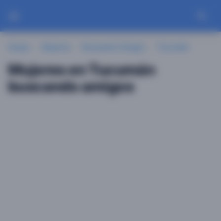
Guayu
Mujeres
Buscando Amigos
Tucumán
Mujeres en Tucumán
buscando amigos