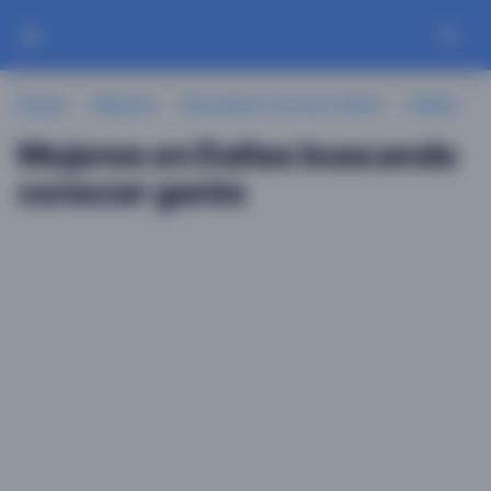
Guayu
Mujeres
Buscando Conocer Gente
Dallas
Mujeres en Dallas buscando
conocer gente