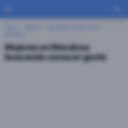
Guayu
Mujeres
Buscando Conocer Gente
Mendoza
Mujeres en Mendoza
buscando conocer gente