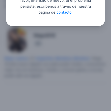
favor, inténtalo de nuevo. Si el problema
para charlar un amigo o amiga no busco pareja pero la
amistad puede llevar a otra cosa.
persiste, escríbenos a través de nuestra
página de
contacto
.
Maguii018
1
Mujer soltera
, 27,
Argentina
,
Mendoza
,
Mendoza
.
Tengo
18 años busco alguien con quien poder charlar y conocernos
mejor vivo en mendoza.
Charlar y conocer gente y si se da,
poder salir con alguien.