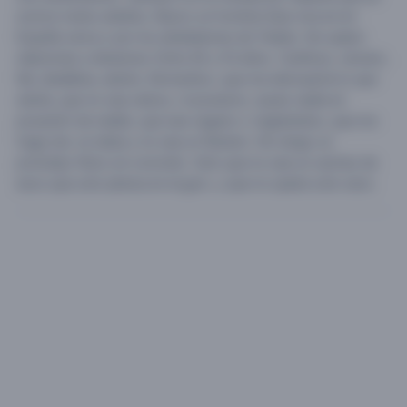
somos todos adultos.
Busco un hombre Que viva en en
España cerca o por los alrededores de Toledo. No quiero
relaciones a distancia. Entre 40 y 53 años. Cariñoso, sincero,
fiel, detallista, atento, Romantico, que me demuestre lo que
siente, que no sea celoso, ni posesivo, (pues nadie en
posesión de nadie), que sea vegano o vegetariano, que me
haga reir, no beba y no sea un fiestero. No tengo un
prototipo físico en concreto. Solo que no sea un cachas de
esos que solo piensa en el gym, y que no quiera solo sexo.