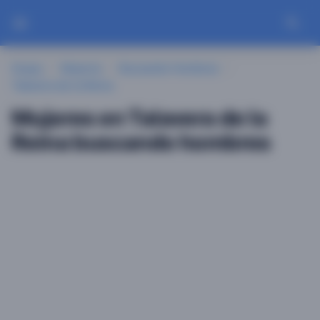
Guayu
Mujeres
Buscando Hombres
Talavera de la Reina
Mujeres en Talavera de la
Reina buscando hombres