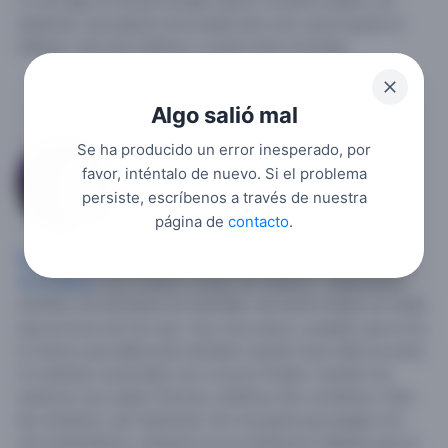
ir a tar algo la música el.baile.
Busco hombre soltero, sin
ataduras, que apesar de la.edad ama vivir, que le gustó el
diálogo, que sea cariñoso y sobre todo mi amigo.
Algo salió mal
Se ha producido un error inesperado, por
Carmen76
favor, inténtalo de nuevo. Si el problema
persiste, escríbenos a través de nuestra
1
página de
contacto
.
Mujer soltera
, 50,
España
,
Castilla-La Mancha
,
Talavera
de la Reina
.
Soy soltera y tengo de 47añitos. Vegetariana
estricta, me encantan los animales, de hecho tengo un cunijo
que es la luz de mis ojos. Soy muy dulce y sesible, que no es
lo mismo que debil pues tambien cuando hace falta se sacar
mi carácter, al principio soy un poco tímida. Cuando me
enamoro soy súper mimosa, cariñosa, fiel, romántica. Odio
las mentiras y las injusticias. No me gusta que juegen con
mis sentimientos. siempre con la verdad por delante que ya