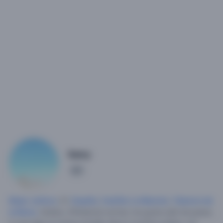
Samy
1
Mujer soltera
, 51,
España
,
Castilla-La Mancha
,
Talavera de
la Reina
.
Soltera. APariencia normal, me gusta salir de paseo,