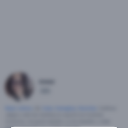
Amlad
15
Mujer soltera
, 38,
Cuba
,
Camagüey
,
Nuevitas
.
Cariñosa
,alegre y odio las mentiras,no soporto los hombres
morbosos, me gusta respetar y q me respeten, y nada