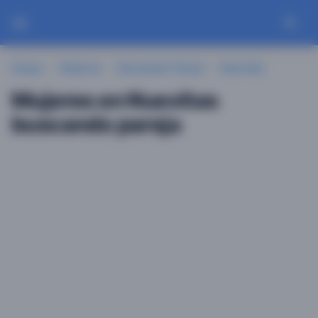
Guayu
Mujeres
Buscando Pareja
Nuevitas
Mujeres en Nuevitas
buscando pareja