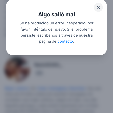
estaré esperando por un lindo mensaje.
#+5359462569Quiero relación estable conocer personas
reales nada de perfiles falsos por favor y las personas q no
Algo salió mal
sean groseras q todo sea basado en el respeto y la
Se ha producido un error inesperado, por
comunicación ,quien no esté interesado en una relación
bonita ,honesta ,limpia etcétera (POR FAVOR NO SE
favor, inténtalo de nuevo. Si el problema
MOLESTE EN ESCRIBIR PARA NO SER BLOQUEADO).
persiste, escríbenos a través de nuestra
página de
contacto
.
Rocio12345__
4
Mujer soltera
, 20,
Cuba
,
Camagüey
,
Nuevitas
.
Soy una
chica de 20 años soltera de nuevitas Camagüey me
considero una mujer cariñosa ,alegre sin hijos ,soy alta
trigueña peli larga y nada estaré esperando por un lindo
mensaje #51328458.
Busco relación estable conocer