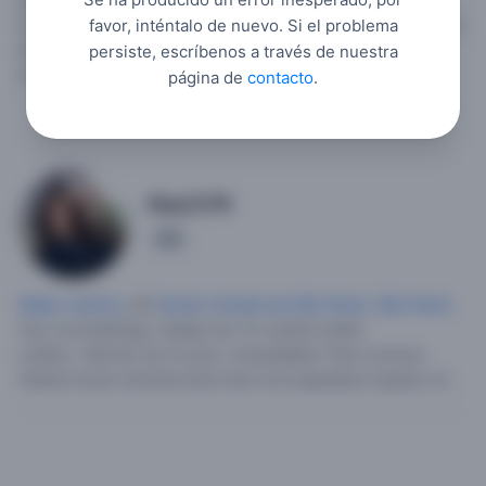
gusta bailar y salir a caminar.
Busco una PAREJA que me
acompañe a todo, que sea mi compañero en las buenas y en
favor, inténtalo de nuevo. Si el problema
las malas, preferiblemente entre 30-40 anos,
persiste, escríbenos a través de nuestra
economicamente estable, que quiera hijos.
página de
contacto
.
May2278
9
Mujer soltera
, 48,
Brasil
,
Estado de São Paulo
,
São Paulo
.
Soy cosmetóloga, trabajo por mi cuenta madre
soltera...Disfruto de mi paz y tranquilidad.
Para conocer,
Abierta hacer amistad ante todo se le agradese respeto ok .