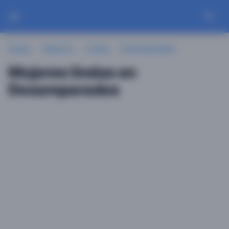
Guayu
Mujeres
Lindas
Desamparados
Mujeres lindas en
Desamparados