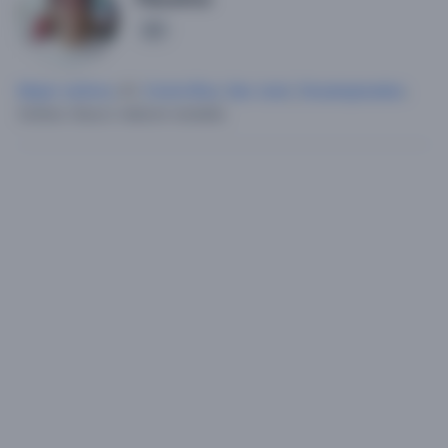
1
Mujer soltera
, 61,
Costa Rica
,
San José
,
Desamparados
.
Soltera.
Busco relacion estable.