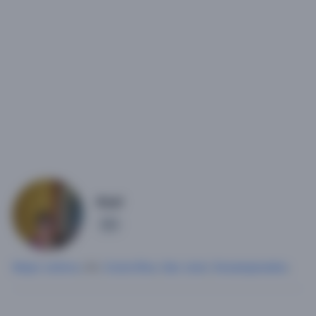
Azul
2
Mujer soltera
, 64,
Costa Rica
,
San José
,
Desamparados
.