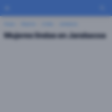
Guayu
Mujeres
Lindas
Jarabacoa
Mujeres lindas en Jarabacoa