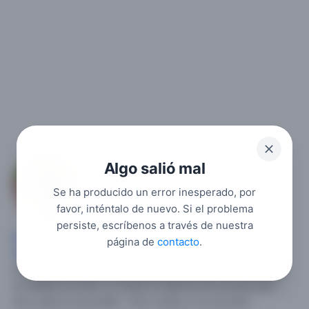
Algo salió mal
Daysi
Se ha producido un error inesperado, por
7
favor, inténtalo de nuevo. Si el problema
persiste, escríbenos a través de nuestra
Mujer soltera
, 36,
República Dominicana
,
Samaná
,
página de
contacto
.
Sánchez
.
Una estabilidad, un hombre que sepa el valor de
una mujer ,relación seria, formar una familia , ser feliz y vivir
en unidad con Dios y si seda Un Matrimonio porque para
Dios nada es imposible . Solo confía y si se da bien ,