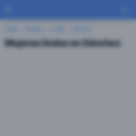
Guayu
Mujeres
Lindas
Sánchez
Mujeres lindas en Sánchez