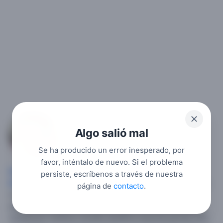
Paloma
Algo salió mal
3
Se ha producido un error inesperado, por
favor, inténtalo de nuevo. Si el problema
Mujer soltera
, 64,
Estados Unidos
,
Massachusetts
,
persiste, escríbenos a través de nuestra
Belmont
.
Cris yo soy colombiana busco relaciones serias y
página de
contacto
.
no quiero mensajes de hombres menores de 40 años no
pierdan tiempo no me interesan buscón un hombre serio
respetuoso cariñoso amable detallista especial gracias Dios