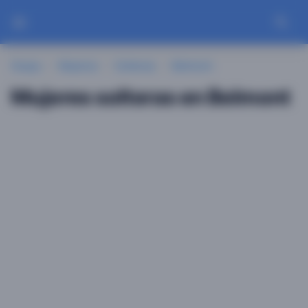
Guayu
Mujeres
Solteras
Belmont
Mujeres solteras en Belmont