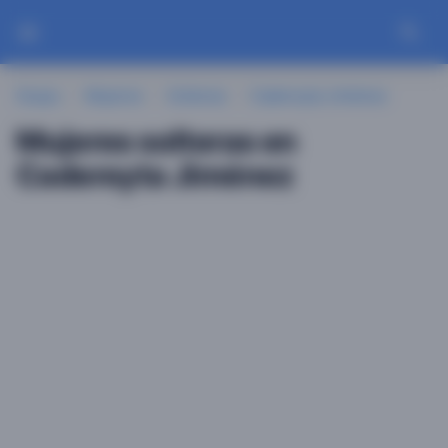
Guayu
Mujeres
Solteras
Cadereyta Jiménez
Mujeres solteras en
Cadereyta Jiménez