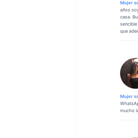
Mujer s
años soy
casa.
Bu
sencible
que ade
Mujer s
WhatsA
mucho la