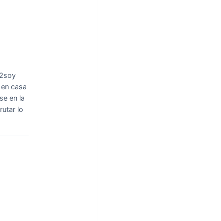
22soy
 en casa
se en la
utar lo