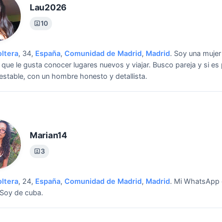
Lau2026
10
oltera
, 34,
España
,
Comunidad de Madrid
,
Madrid
.
Soy una mujer
a que le gusta conocer lugares nuevos y viajar.
Busco pareja y si es
 estable, con un hombre honesto y detallista.
Marian14
3
oltera
, 24,
España
,
Comunidad de Madrid
,
Madrid
.
Mi WhatsApp 
..Soy de cuba.