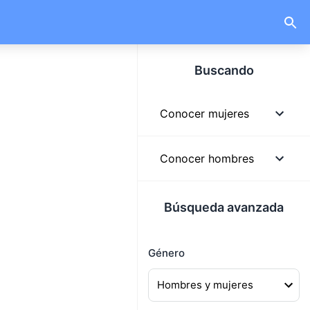
Buscando
Conocer mujeres
Mujeres
Conocer hombres
Mujeres solteras
Hombres
Búsqueda avanzada
Mujeres lindas
Hombres solteros
Mujeres buscando
Género
Hombres guapos
hombres
Hombres buscando
Mujeres buscando pareja