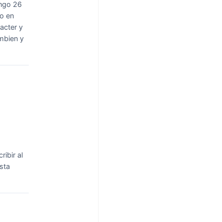
engo 26
po en
acter y
ambien y
ibir al
sta