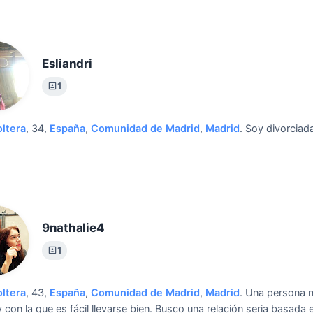
Esliandri
1
oltera
, 34,
España
,
Comunidad de Madrid
,
Madrid
.
Soy divorciad
9nathalie4
1
oltera
, 43,
España
,
Comunidad de Madrid
,
Madrid
.
Una persona 
y con la que es fácil llevarse bien.
Busco una relación seria basada e