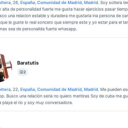
oltera
, 26,
España
,
Comunidad de Madrid
,
Madrid
.
Soy soltera t
 alta de personalidad fuerte me gusta hacer ejercicios pasar tiem
sco una relacion estable y duradera me gustaria ina persona de car
 que le guste lo real soncero que siempre este y yo estar para el t
mas sea de personalida fuerte whasapp.
Baratutis
2
oltera
, 22,
España
,
Comunidad de Madrid
,
Madrid
.
Me pueden escr
pp.
Busco una relación seria no quiero mentiras Soy de cuba me gu
 playa el río y soy muy conversadora.