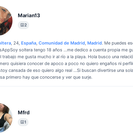
Marian13
2
oltera
, 24,
España
,
Comunidad de Madrid
,
Madrid
.
Me puedes esc
AppSoy soltera tengo 18 años ...me dedico a cuenta propia me g
 trabajo me gusta mucho ir al río a la playa.
Hola busco una relació
imero quisiera conocer de apoco a poco no quiero engaños ni perfi
stoy cansada de eso quiero algo real ...Si buscan divertirse una so
sa primero hay que conocerse y ver que surje.
Mfrd
1