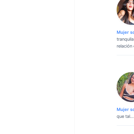
Mujer s
tranquil
relación
Mujer s
que tal.