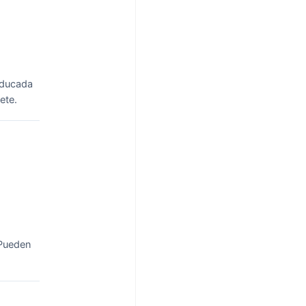
educada
ete.
.Pueden