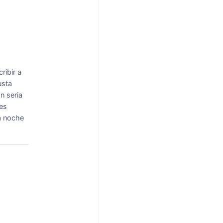
ribir a
usta
n seria
les
la noche