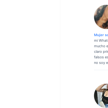
Mujer s
mi Whats
mucho el
claro pr
falsos e
no soy e