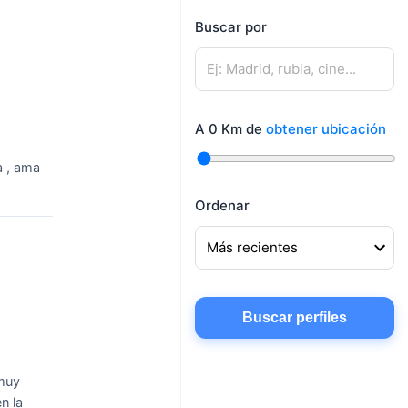
mujeres
Buscar por
Mujeres buscando
Hombres buscando
amigos
pareja
Mujeres buscando
Hombres buscando
conocer gente
A
0
Km de
obtener ubicación
amigos
Mujeres buscando
a , ama
chatear
Ordenar
Buscar perfiles
muy
n la