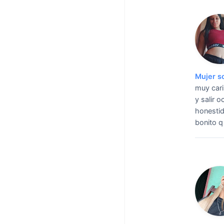
Mujer s
muy cari
y salir 
honestid
bonito q