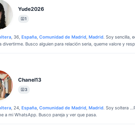
Yude2026
1
oltera
, 36,
España
,
Comunidad de Madrid
,
Madrid
.
Soy sencilla, 
 divertirme.
Busco alguien para relación seria, queme valore y resp
Chanel13
3
oltera
, 24,
España
,
Comunidad de Madrid
,
Madrid
.
Soy soltera ..
me a mi WhatsApp.
Busco pareja y ver que pasa.