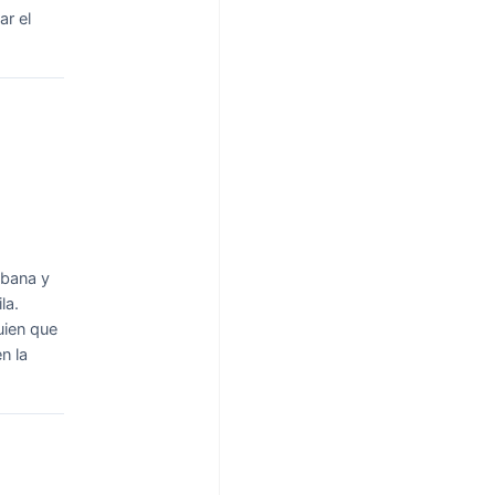
ar el
ubana y
la.
uien que
n la