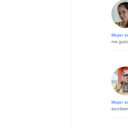
Mujer s
me gusta
Mujer s
escribe