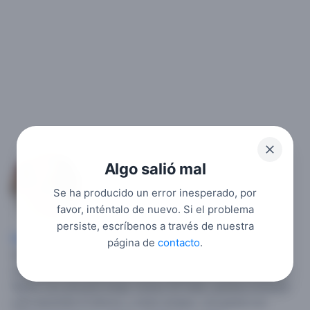
Algo salió mal
Milifit
Se ha producido un error inesperado, por
7
favor, inténtalo de nuevo. Si el problema
persiste, escríbenos a través de nuestra
Mujer soltera
, 32,
Italia
,
Piamonte
,
Turín
.
Soy una chica
página de
contacto
.
deportista me gusta entrenar y verme biem y comer
saludable ,soy alegre divertida ,me gusta cantar y mirar film.
Bueno soy peruana tengo meses EN Italia ,quisiera Amistad
para aprender El idioma ,y tener amigos ,me gusta Los