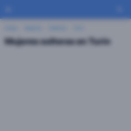
Guayu
Mujeres
Solteras
Turín
Mujeres solteras en Turín