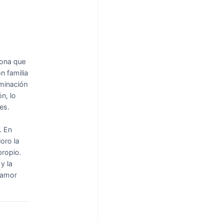
ona que
n familia
rminación
ón, lo
es.
.
En
oro la
propio.
y la
n amor