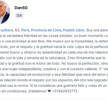
Dan60
8
soltero
, 63,
Perú
,
Provincia de Lima
,
Pueblo Libre
.
Soy una pers
a la verdadera felicidad en las cosas simples: un buen momento co
 o una actividad al aire libre. Me muevo por la honestidad, la dete
todo, por el respeto y la gratitud hacia la vida. Lejos de la perfecci
mente busco y ofrezco es autenticidad en cada una de mis relacion
do con la vida y amante de la naturaleza. Creo firmemente que la
ad y la gratitud son el motor de todo. No busco la perfección, sino
 una mujer independiente, creativa y con el corazón valiente. 🏹 Val
ncia, la capacidad de evolucionar y esa felicidad que nace del amor 
a relación donde el respeto por los espacios del otro sea sagrado 
dad sea la norma. Si te consideras una guerrera feliz y crees en u
la sin condiciones, ¡hablemos! ❤️ +51942932773.