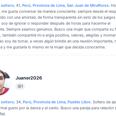
soltero
, 41,
Perú
,
Provincia de Lima
,
San Juan de Miraflores
.
Ho
, me gusta conversar de manera consciente, siempre desde el resp
o con una amistad, de forma transparente sin esto de los juegos
 soy de ignorar o responder después de horas para hacerme el
nte. Siempre seamos genuinos.
Busco una mujer que comparta su f
 también compartiré mi e ergia positiva, valores, alegrías y mome
No soy de tomar, a veces algún brindis en una reunión importante,
a y me gustaría lo mismo en la mujer que decida conocerme.
Juaner2026
1
soltero
, 34,
Perú
,
Provincia de Lima
,
Pueblo Libre
.
Soltero de ap
ormal gusto por la danza y el canto.
Busco una pareja para relación s
iel.