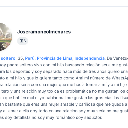
Joseramoncolmenares
6
soltero
, 35,
Perú
,
Provincia de Lima
,
Independencia
.
De Venezue
soy padre soltero vivo con mi hijo buscando relación seria me gust
ara los deportes y soy separado hace más de tres años quiero una
nto a mi hijo y que lo quiera tanto como Ami mi número de WhatsA
a relación seria con una mujer que me hacía tomar a mí y a mi hijo
ltero y una relación muy tóxica es problemática no me gustan los 
n que hablen mal ni yo hablar mal me gustan las groserías las fisu
n bastante que eres una mujer amable y cariñosa que me queda a
oy a llamar a ella doy todo en una relación soy muy seria no me gus
s soy detallista no soy muy romántico soy seductor.