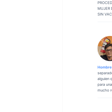
PROCED
MUJER 
SIN VA
Hombre 
separado
alguien 
para una
mucho re