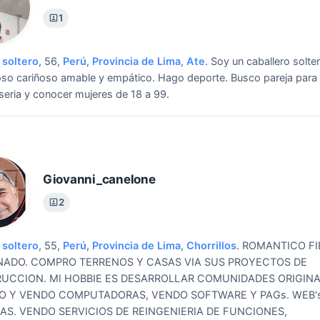
1
soltero
, 56,
Perú
,
Provincia de Lima
,
Ate
.
Soy un caballero solte
so cariñoso amable y empático. Hago deporte.
Busco pareja para
 seria y conocer mujeres de 18 a 99.
Giovanni_canelone
2
soltero
, 55,
Perú
,
Provincia de Lima
,
Chorrillos
.
ROMANTICO FI
NADO. COMPRO TERRENOS Y CASAS VIA SUS PROYECTOS DE
UCCION. MI HOBBIE ES DESARROLLAR COMUNIDADES ORIGINA
O Y VENDO COMPUTADORAS, VENDO SOFTWARE Y PAGs. WEB's
AS. VENDO SERVICIOS DE REINGENIERIA DE FUNCIONES,