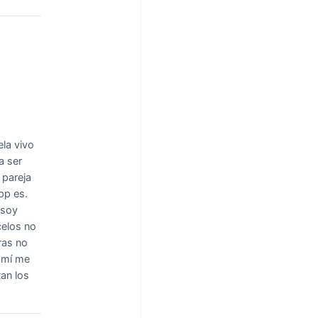
la vivo
a ser
 pareja
pp es.
 soy
celos no
ras no
 mí me
tan los