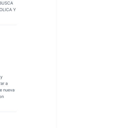
 BUSCA
OLICA Y
oy
ar a
te nueva
on