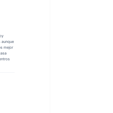
oy
s aunque
es mejor
casa
entros