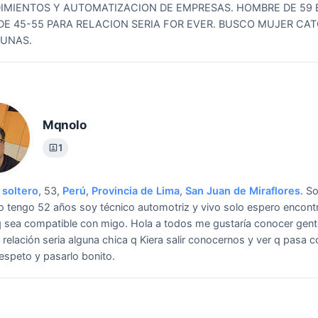
IMIENTOS Y AUTOMATIZACION DE EMPRESAS.
HOMBRE DE 59
DE 45-55 PARA RELACION SERIA FOR EVER. BUSCO MUJER CAT
CUNAS.
Mqnolo
1
soltero
, 53,
Perú
,
Provincia de Lima
,
San Juan de Miraflores
.
S
 tengo 52 años soy técnico automotriz y vivo solo espero encontr
q sea compatible con migo.
Hola a todos me gustaría conocer gen
 relación seria alguna chica q Kiera salir conocernos y ver q pasa c
speto y pasarlo bonito.