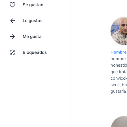
Se gustan
Le gustas
Me gusta
Bloqueados
Hombre 
hombre s
honestid
que trat
convicci
seria, h
gustaría