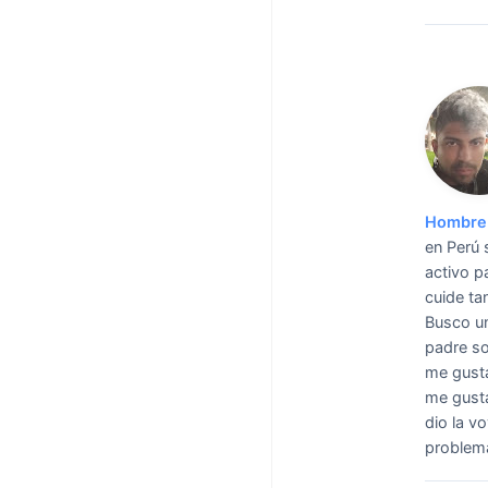
Hombre 
en Perú 
activo p
cuide ta
Busco un
padre so
me gusta
me gusta
dio la v
problema