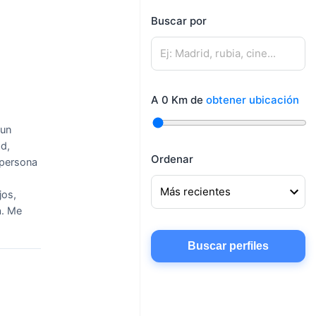
mujeres
Buscar por
Mujeres buscando
Hombres buscando
amigos
pareja
Mujeres buscando
Hombres buscando
conocer gente
A
0
Km de
obtener ubicación
amigos
Mujeres buscando
 un
chatear
ad,
Ordenar
 persona
jos,
a. Me
Buscar perfiles