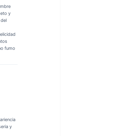
mbre
eto y
 del
elicidad
ntos
 no fumo
ariencia
eria y