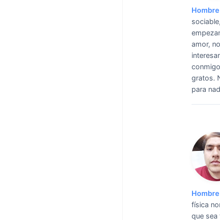
Hombre 
sociable
empezand
amor, no
interesa
conmigo,
gratos. 
para nad
Hombre 
física n
que sea f