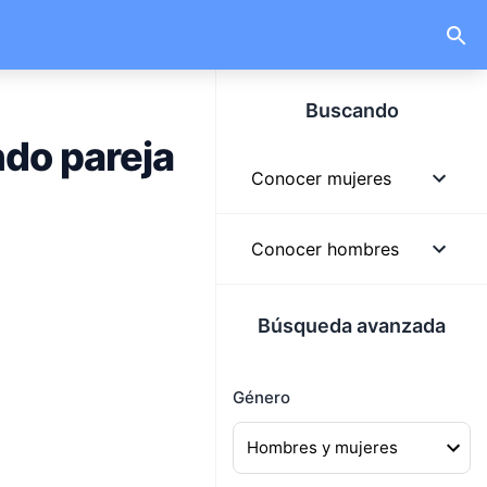
Buscando
do pareja
Conocer mujeres
Mujeres
Conocer hombres
Mujeres solteras
Hombres
Búsqueda avanzada
Mujeres lindas
Hombres solteros
Mujeres buscando
Género
Hombres guapos
hombres
Hombres buscando
Mujeres buscando pareja