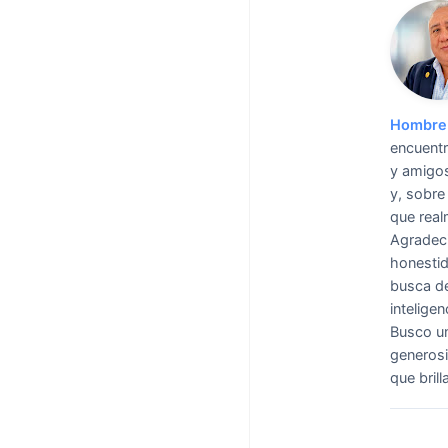
Hombre 
encuentr
y amigos
y, sobre 
que real
Agradeci
honestid
busca de
intelige
Busco un
generosi
que bril