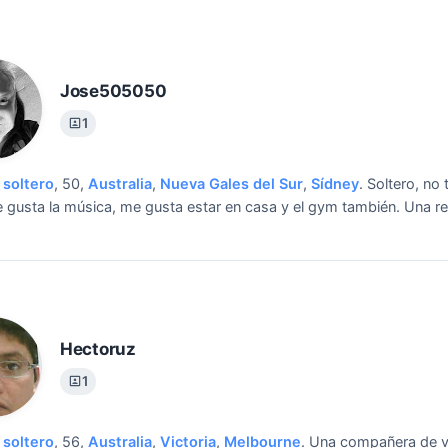
Jose505050
1
soltero
, 50,
Australia
,
Nueva Gales del Sur
,
Sídney
.
Soltero, no
e gusta la música, me gusta estar en casa y el gym también.
Una re
Hectoruz
1
soltero
, 56,
Australia
,
Victoria
,
Melbourne
.
Una compañera de v