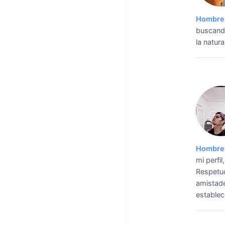
Hombre 
buscando
la natura
Hombre 
mi perfi
Respetuo
amistade
establec