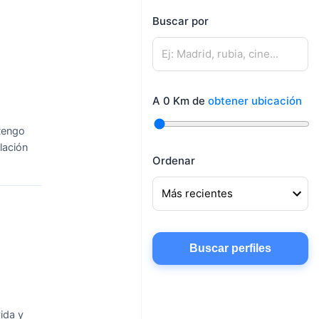
mujeres
Buscar por
Mujeres buscando
Hombres buscando
amigos
pareja
Mujeres buscando
Hombres buscando
conocer gente
A
0
Km de
obtener ubicación
amigos
Mujeres buscando
 tengo
chatear
lación
Ordenar
Buscar perfiles
ida y