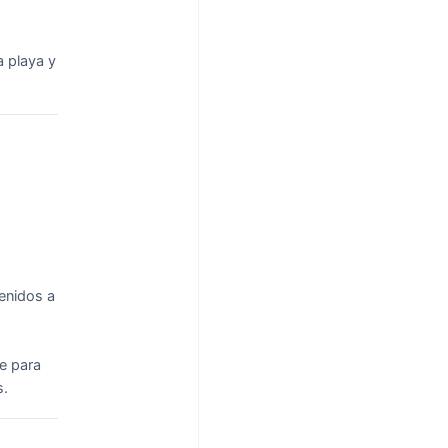
a playa y
venidos a
e para
s.