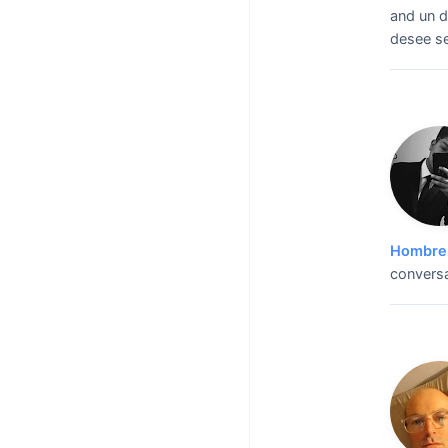
and un d
desee ser
Hombre 
conversa