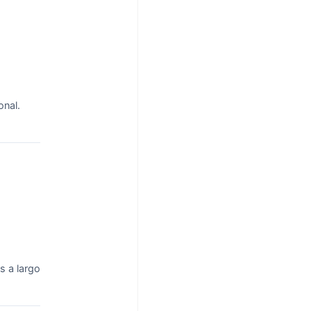
onal.
s a largo