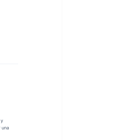
 y
r una