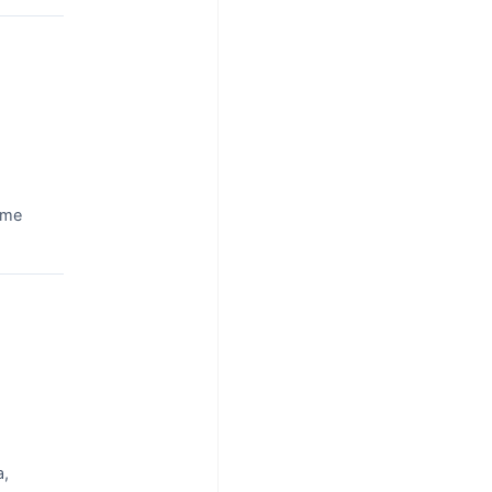
 me
a,