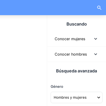
Buscando
Conocer mujeres
Mujeres
Conocer hombres
Mujeres solteras
Hombres
Búsqueda avanzada
Mujeres lindas
Hombres solteros
Mujeres buscando
Género
Hombres guapos
hombres
Hombres buscando
Mujeres buscando pareja