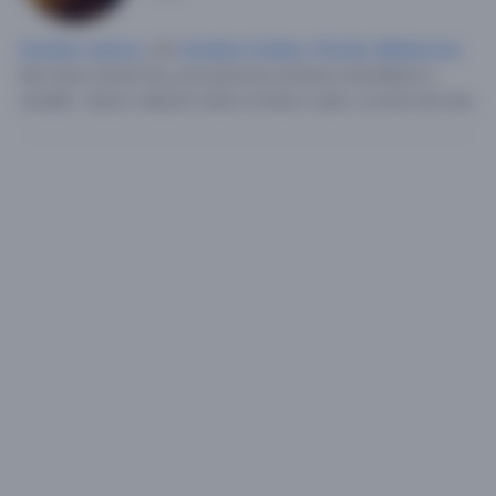
Hombre soltero
, 26,
Estados Unidos
,
Florida
,
Melbourne
.
Me Llamo David Soy una persona chévere maravillosa y
amable .
Busco relación seria e invitar a salir, a comer de cine.