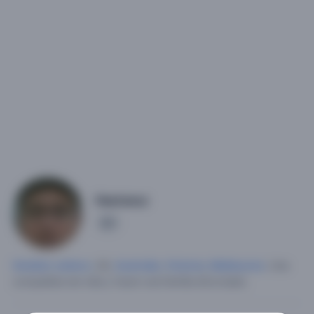
Hectoruz
1
Hombre soltero
, 56,
Australia
,
Victoria
,
Melbourne
.
Una
compañera de vida y hacer una familia divorciado.