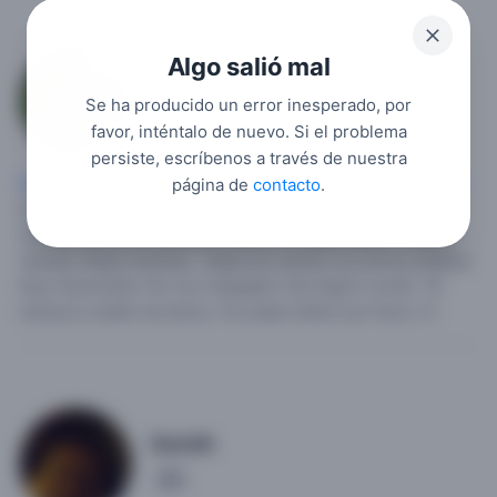
Algo salió mal
Cancer73
Se ha producido un error inesperado, por
5
favor, inténtalo de nuevo. Si el problema
persiste, escríbenos a través de nuestra
página de
contacto
.
Hombre soltero
, 53,
Estados Unidos
,
Florida
,
Melbourne
.
Soltero . Amante de los deportes.me gusta mucho la playa.
Vivo en una zona de playa.
Relación a largo plazo . Pura y
sincera. Nada mentiras . Nada de cuentos ya somos adultos.
Muy importante. No soy trabajador del seguro social . Ni
tampoco dueño de banco. No pidan dinero por favor..!!!.
Davidh
1