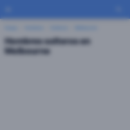
Guayu
Hombres
Solteros
Melbourne
Hombres solteros en
Melbourne